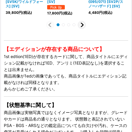
[SV5K/ワイルドフォー
[SV]
{095/071} [SV2P/ス
{
ス] [SV]
ノーハザード] [SV]
39,800
円
(税込)
4,480
円
(税込)
17,800
円
(税込)
【エディションが存在する商品について】
1st edtion(1ED)が存在するカードに関して、商品タイトルにエディ
ション記載がなければ1ED、アンリミ(1ED表記なし)を選択するこ
とは出来ません。
商品画像が1edの画像であっても、商品タイトルにエディション記
載がなければ同様となります。
あらかじめご了承ください。
【状態基準に関して】
商品画像は実物写真ではなくイメージ写真となりますが、グレード
やカードは商品名の通りとなります。 状態難と表記されていない
PSA・BGS・ARSなどの鑑定品についても白欠けや汚れ、ケースの
傷等が見受けられる場合がございます。 ご購入した段階で同意し