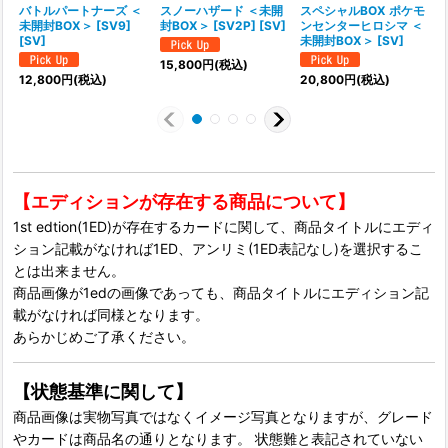
バトルパートナーズ ＜
スノーハザード ＜未開
スペシャルBOX ポケモ
未開封BOX＞ [SV9]
封BOX＞ [SV2P] [SV]
ンセンターヒロシマ ＜
[SV]
未開封BOX＞ [SV]
15,800
円
(税込)
1
12,800
円
(税込)
20,800
円
(税込)
【エディションが存在する商品について】
1st edtion(1ED)が存在するカードに関して、商品タイトルにエディ
ション記載がなければ1ED、アンリミ(1ED表記なし)を選択するこ
とは出来ません。
商品画像が1edの画像であっても、商品タイトルにエディション記
載がなければ同様となります。
あらかじめご了承ください。
【状態基準に関して】
商品画像は実物写真ではなくイメージ写真となりますが、グレード
やカードは商品名の通りとなります。 状態難と表記されていない