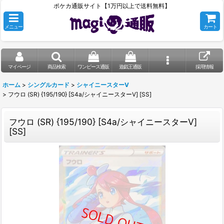
ポケカ通販サイト【1万円以上で送料無料】
メニュー
カート
マイページ
商品検索
ワンピース通販
遊戯王通販
採用情報
ホーム
>
シングルカード
>
シャイニースターV
>
フウロ (SR) {195/190} [S4a/シャイニースターV] [SS]
フウロ (SR) {195/190} [S4a/シャイニースターV]
[SS]