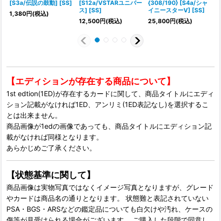
[S3a/伝説の鼓動] [SS]
[S12a/VSTARユニバー
{308/190} [S4a/シャ
ス] [SS]
イニースターV] [SS]
ー
1,380
円
(税込)
12,500
円
(税込)
25,800
円
(税込)
【エディションが存在する商品について】
1st edtion(1ED)が存在するカードに関して、商品タイトルにエディ
ション記載がなければ1ED、アンリミ(1ED表記なし)を選択するこ
とは出来ません。
商品画像が1edの画像であっても、商品タイトルにエディション記
載がなければ同様となります。
あらかじめご了承ください。
【状態基準に関して】
商品画像は実物写真ではなくイメージ写真となりますが、グレード
やカードは商品名の通りとなります。 状態難と表記されていない
PSA・BGS・ARSなどの鑑定品についても白欠けや汚れ、ケースの
傷等が見受けられる場合がございます。 ご購入した段階で同意し