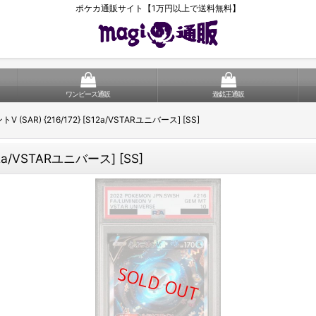
ポケカ通販サイト【1万円以上で送料無料】
ワンピース通販
遊戯王通販
 (SAR) {216/172} [S12a/VSTARユニバース] [SS]
12a/VSTARユニバース] [SS]