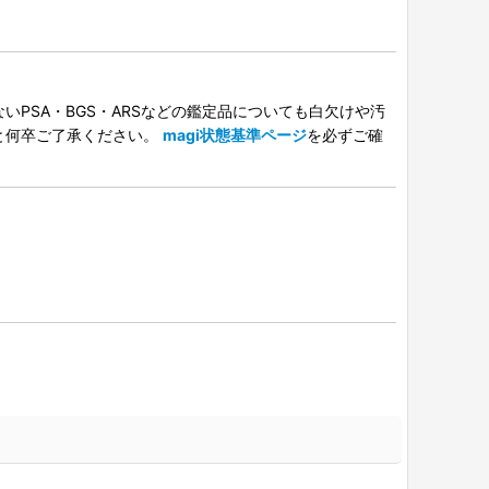
PSA・BGS・ARSなどの鑑定品についても白欠けや汚
と何卒ご了承ください。
magi状態基準ページ
を必ずご確