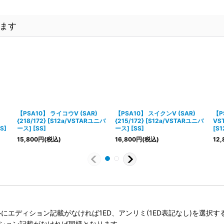
ます
【PSA10】 ライコウV (SAR)
【PSA10】 スイクンV (SAR)
【P
{218/172} [S12a/VSTARユニバ
{215/172} [S12a/VSTARユニバ
VST
S]
ース] [SS]
ース] [SS]
[S
15,800
円
(税込)
16,800
円
(税込)
12,
タイトルにエディション記載がなければ1ED、アンリミ(1ED表記なし)を選
ィション記載がなければ同様となります。