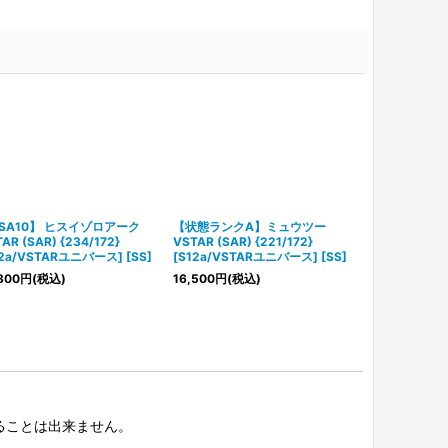
SA10】 ヒスイゾロアーク
【状態ランクA】ミュウツー
【PSA10】 メ
AR (SAR) {234/172}
VSTAR (SAR) {221/172}
{244/172} 
12a/VSTARユニバース] [SS]
[S12a/VSTARユニバース] [SS]
ース] [SS]
800
円
(税込)
16,500
円
(税込)
9,580
円
(税込
択することは出来ません。