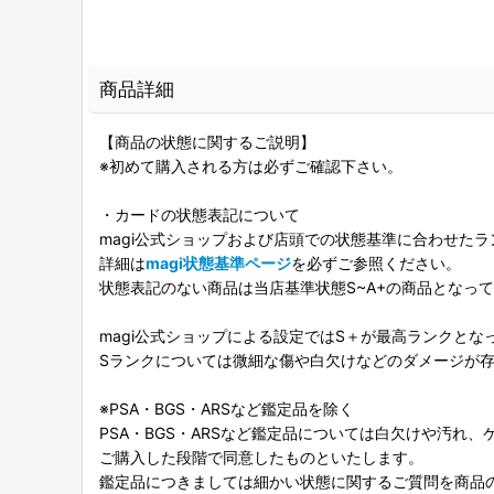
商品詳細
【商品の状態に関するご説明】
※初めて購入される方は必ずご確認下さい。
・カードの状態表記について
magi公式ショップおよび店頭での状態基準に合わせた
詳細は
magi状態基準ページ
を必ずご参照ください。
状態表記のない商品は当店基準状態S~A+の商品となっ
magi公式ショップによる設定ではS＋が最高ランクとな
Sランクについては微細な傷や白欠けなどのダメージが
※PSA・BGS・ARSなど鑑定品を除く
PSA・BGS・ARSなど鑑定品については白欠けや汚れ
ご購入した段階で同意したものといたします。
鑑定品につきましては細かい状態に関するご質問を商品