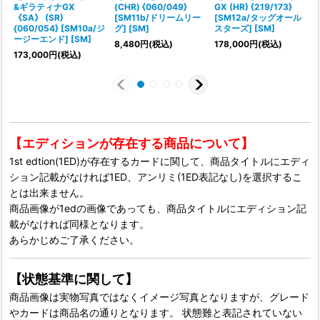
&ギラティナGX
(CHR) {060/049}
GX (HR) {219/173}
《SA》 (SR)
[SM11b/ドリームリー
[SM12a/タッグオール
S
{060/054} [SM10a/ジ
グ] [SM]
スターズ] [SM]
ージーエンド] [SM]
8,480
円
(税込)
178,000
円
(税込)
173,000
円
(税込)
【エディションが存在する商品について】
1st edtion(1ED)が存在するカードに関して、商品タイトルにエディ
ション記載がなければ1ED、アンリミ(1ED表記なし)を選択するこ
とは出来ません。
商品画像が1edの画像であっても、商品タイトルにエディション記
載がなければ同様となります。
あらかじめご了承ください。
【状態基準に関して】
商品画像は実物写真ではなくイメージ写真となりますが、グレード
やカードは商品名の通りとなります。 状態難と表記されていない