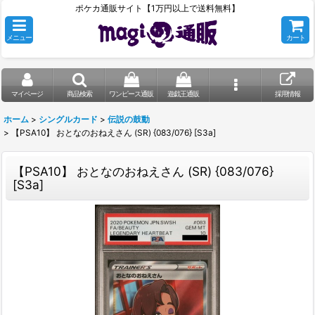
ポケカ通販サイト【1万円以上で送料無料】
メニュー
カート
マイページ
商品検索
ワンピース通販
遊戯王通販
採用情報
ホーム
>
シングルカード
>
伝説の鼓動
>
【PSA10】 おとなのおねえさん (SR) {083/076} [S3a]
【PSA10】 おとなのおねえさん (SR) {083/076}
[S3a]