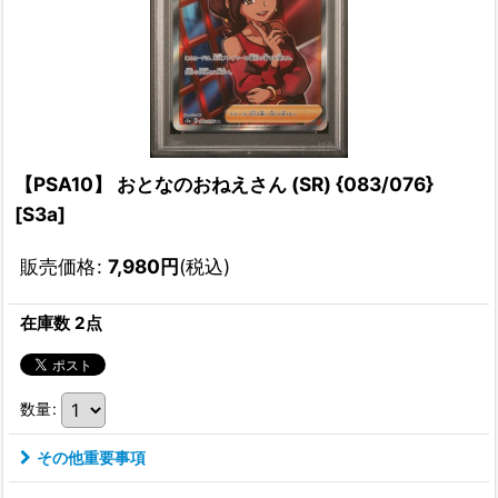
【PSA10】 おとなのおねえさん (SR) {083/076}
[S3a]
販売価格
:
7,980
円
(税込)
在庫数 2点
数量
:
その他重要事項