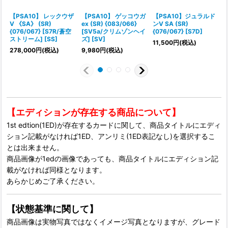
【PSA10】 レックウザ
【PSA10】 ゲッコウガ
【PSA10】ジュラルド
V 《SA》 (SR)
ex (SR) {083/066}
ンV SA (SR)
{076/067} [S7R/蒼空
[SV5a/クリムゾンヘイ
{076/067} [S7D]
{
ストリーム] [SS]
ズ] [SV]
11,500
円
(税込)
1
278,000
円
(税込)
9,980
円
(税込)
【エディションが存在する商品について】
1st edtion(1ED)が存在するカードに関して、商品タイトルにエディ
ション記載がなければ1ED、アンリミ(1ED表記なし)を選択するこ
とは出来ません。
商品画像が1edの画像であっても、商品タイトルにエディション記
載がなければ同様となります。
あらかじめご了承ください。
【状態基準に関して】
商品画像は実物写真ではなくイメージ写真となりますが、グレード