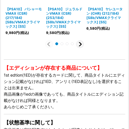
【PSA10】 バシャーモ
【PSA10】 ジュラルド
【PSA10】 ヤレユータ
VMAX (CSR)
ンVMAX (CSR)
ン (CHR) {212/184}
{217/184}
{253/184}
[S8b/VMAXクライマ
{
[S8b/VMAXクライマ
[S8b/VMAXクライマ
ックス] [SS]
ックス] [SS]
ックス] [SS]
6,580
円
(税込)
9,980
円
(税込)
9,580
円
(税込)
7
【エディションが存在する商品について】
1st edtion(1ED)が存在するカードに関して、商品タイトルにエディ
ション記載がなければ1ED、アンリミ(1ED表記なし)を選択するこ
とは出来ません。
商品画像が1edの画像であっても、商品タイトルにエディション記
載がなければ同様となります。
あらかじめご了承ください。
【状態基準に関して】