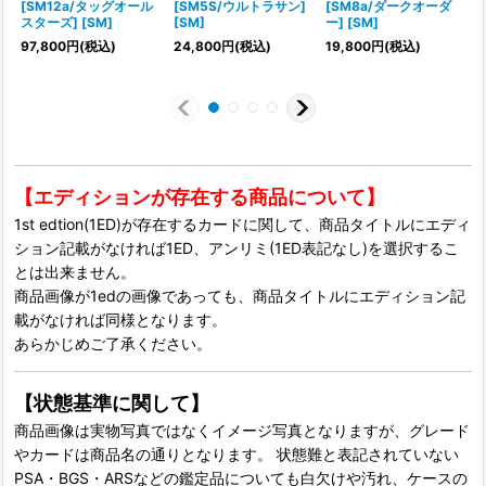
[SM12a/タッグオール
[SM5S/ウルトラサン]
[SM8a/ダークオーダ
スターズ] [SM]
[SM]
ー] [SM]
1
97,800
円
(税込)
24,800
円
(税込)
19,800
円
(税込)
【エディションが存在する商品について】
1st edtion(1ED)が存在するカードに関して、商品タイトルにエディ
ション記載がなければ1ED、アンリミ(1ED表記なし)を選択するこ
とは出来ません。
商品画像が1edの画像であっても、商品タイトルにエディション記
載がなければ同様となります。
あらかじめご了承ください。
【状態基準に関して】
商品画像は実物写真ではなくイメージ写真となりますが、グレード
やカードは商品名の通りとなります。 状態難と表記されていない
PSA・BGS・ARSなどの鑑定品についても白欠けや汚れ、ケースの