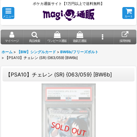
ポケカ通販サイト【1万円以上で送料無料】
メニュー
カート
マイページ
商品検索
ワンピース通販
遊戯王通販
採用情報
ホーム
>
【BW】シングルカード
>
BW6b/フリーズボルト
>
【PSA10】チェレン (SR) {063/059} [BW6b]
【PSA10】チェレン (SR) {063/059} [BW6b]