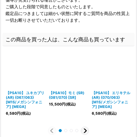
ご購入した段階で同意したものといたします。
鑑定品につきましては細かい状態に関するご質問を商品の性質上
一切お断りさせていただいております。
この商品を買った人は、こんな商品も買っています
【PSA10】 ユキカブリ
【PSA10】モミ (SR)
【PSA10】 エリキテル
(AR) {067/063}
{081/070} [SR]
(AR) {070/063}
{
[M1S/メガシンフォニ
[M1S/メガシンフォニ
15,500
円
(税込)
ア] [MEGA]
ア] [MEGA]
6,580
円
(税込)
6,580
円
(税込)