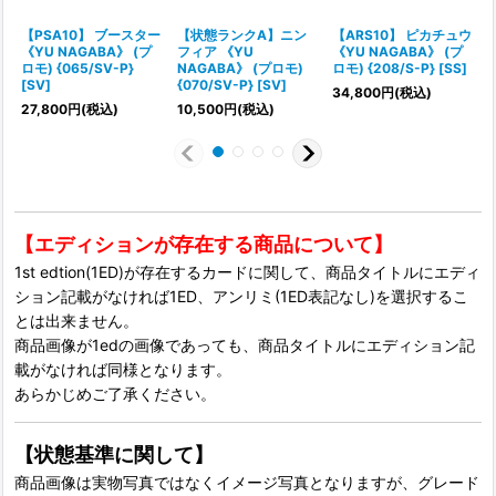
【PSA10】 ブースター
【状態ランクA】ニン
【ARS10】 ピカチュウ
《YU NAGABA》 (プ
フィア 《YU
《YU NAGABA》 (プ
ロモ) {065/SV-P}
NAGABA》 (プロモ)
ロモ) {208/S-P} [SS]
[SV]
{070/SV-P} [SV]
[
34,800
円
(税込)
27,800
円
(税込)
10,500
円
(税込)
【エディションが存在する商品について】
1st edtion(1ED)が存在するカードに関して、商品タイトルにエディ
ション記載がなければ1ED、アンリミ(1ED表記なし)を選択するこ
とは出来ません。
商品画像が1edの画像であっても、商品タイトルにエディション記
載がなければ同様となります。
あらかじめご了承ください。
【状態基準に関して】
商品画像は実物写真ではなくイメージ写真となりますが、グレード