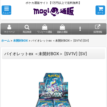
ポケカ通販サイト【1万円以上で送料無料】
メニュー
カート
マイページ
商品検索
ワンピース通販
遊戯王通販
採用情報
ホーム
>
未開封BOX
>
バイオレットex ＜未開封BOX＞ [SV1V] [SV]
バイオレットex ＜未開封BOX＞ [SV1V] [SV]