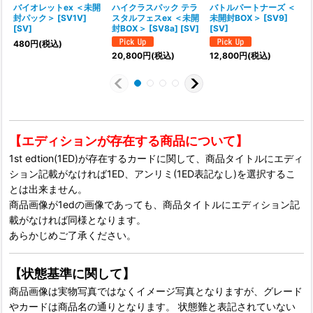
バイオレットex ＜未開
ハイクラスパック テラ
バトルパートナーズ ＜
封パック＞ [SV1V]
スタルフェスex ＜未開
未開封BOX＞ [SV9]
[SV]
封BOX＞ [SV8a] [SV]
[SV]
480
円
(税込)
20,800
円
(税込)
12,800
円
(税込)
1
【エディションが存在する商品について】
1st edtion(1ED)が存在するカードに関して、商品タイトルにエディ
ション記載がなければ1ED、アンリミ(1ED表記なし)を選択するこ
とは出来ません。
商品画像が1edの画像であっても、商品タイトルにエディション記
載がなければ同様となります。
あらかじめご了承ください。
【状態基準に関して】
商品画像は実物写真ではなくイメージ写真となりますが、グレード
やカードは商品名の通りとなります。 状態難と表記されていない