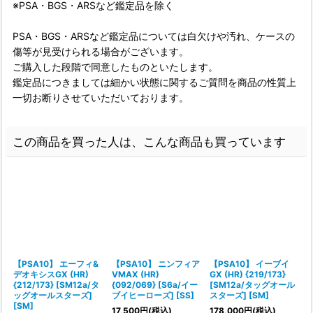
※PSA・BGS・ARSなど鑑定品を除く
PSA・BGS・ARSなど鑑定品については白欠けや汚れ、ケースの
傷等が見受けられる場合がございます。
ご購入した段階で同意したものといたします。
鑑定品につきましては細かい状態に関するご質問を商品の性質上
一切お断りさせていただいております。
この商品を買った人は、こんな商品も買っています
【PSA10】 エーフィ&
【PSA10】 ニンフィア
【PSA10】 イーブイ
デオキシスGX (HR)
VMAX (HR)
GX (HR) {219/173}
{212/173} [SM12a/タ
{092/069} [S6a/イー
[SM12a/タッグオール
{
ッグオールスターズ]
ブイヒーローズ] [SS]
スターズ] [SM]
[SM]
17,500
円
(税込)
178,000
円
(税込)
1