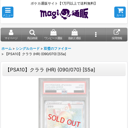
ポケカ通販サイト【1万円以上で送料無料】
メニュー
カート
マイページ
商品検索
ワンピース通販
遊戯王通販
採用情報
ホーム
>
シングルカード
>
双璧のファイター
>
【PSA10】クララ (HR) {090/070} [S5a]
【PSA10】クララ (HR) {090/070} [S5a]