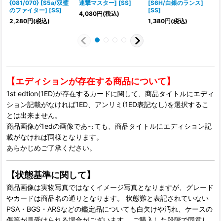
{081/070} [S5a/双璧
連撃マスター] [SS]
[S6H/白銀のランス]
のファイター] [SS]
[SS]
4,080
円
(税込)
2,280
円
(税込)
1,380
円
(税込)
1
【エディションが存在する商品について】
1st edtion(1ED)が存在するカードに関して、商品タイトルにエディ
ション記載がなければ1ED、アンリミ(1ED表記なし)を選択するこ
とは出来ません。
商品画像が1edの画像であっても、商品タイトルにエディション記
載がなければ同様となります。
あらかじめご了承ください。
【状態基準に関して】
商品画像は実物写真ではなくイメージ写真となりますが、グレード
やカードは商品名の通りとなります。 状態難と表記されていない
PSA・BGS・ARSなどの鑑定品についても白欠けや汚れ、ケースの
傷等が見受けられる場合がございます。 ご購入した段階で同意し