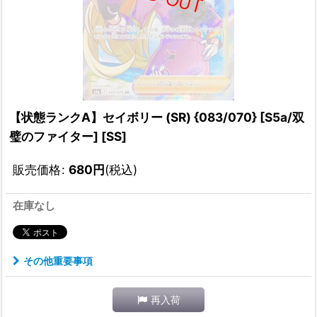
【状態ランクA】セイボリー (SR) {083/070} [S5a/双
璧のファイター] [SS]
販売価格
:
680
円
(税込)
在庫なし
その他重要事項
再入荷