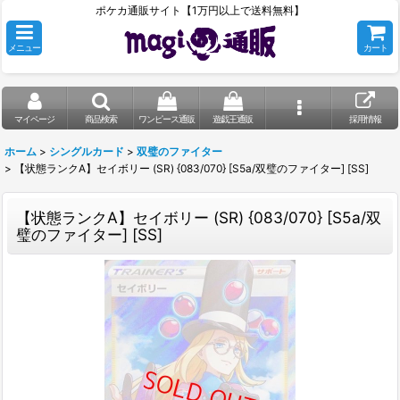
ポケカ通販サイト【1万円以上で送料無料】
メニュー
カート
マイページ
商品検索
ワンピース通販
遊戯王通販
採用情報
ホーム
>
シングルカード
>
双璧のファイター
>
【状態ランクA】セイボリー (SR) {083/070} [S5a/双璧のファイター] [SS]
【状態ランクA】セイボリー (SR) {083/070} [S5a/双
璧のファイター] [SS]