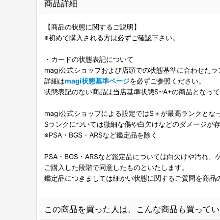
商品詳細
【商品の状態に関するご説明】
※初めて購入される方は必ずご確認下さい。
・カードの状態表記について
magi公式ショップおよび店頭での状態基準に合わせた
詳細は
magi状態基準ページ
を必ずご参照ください。
状態表記のない商品は当店基準状態S~A+の商品となっ
magi公式ショップによる設定ではS＋が最高ランクとな
Sランクについては微細な傷や白欠けなどのダメージが
※PSA・BGS・ARSなど鑑定品を除く
PSA・BGS・ARSなど鑑定品については白欠けや汚れ
ご購入した段階で同意したものといたします。
鑑定品につきましては細かい状態に関するご質問を商品
この商品を買った人は、こんな商品も買ってい