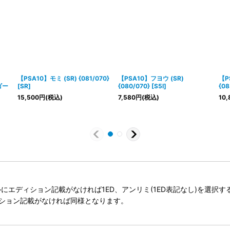
【PSA10】モミ (SR) {081/070}
【PSA10】フヨウ (SR)
【P
ゴー
[SR]
{080/070} [S5I]
{08
15,500
円
(税込)
7,580
円
(税込)
10,
タイトルにエディション記載がなければ1ED、アンリミ(1ED表記なし)を選
ィション記載がなければ同様となります。