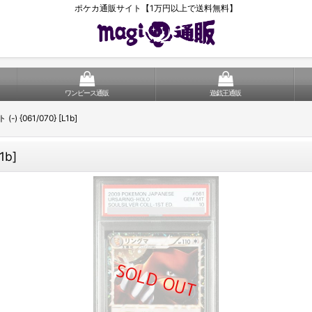
ポケカ通販サイト【1万円以上で送料無料】
ワンピース通販
遊戯王通販
 {061/070} [L1b]
1b]