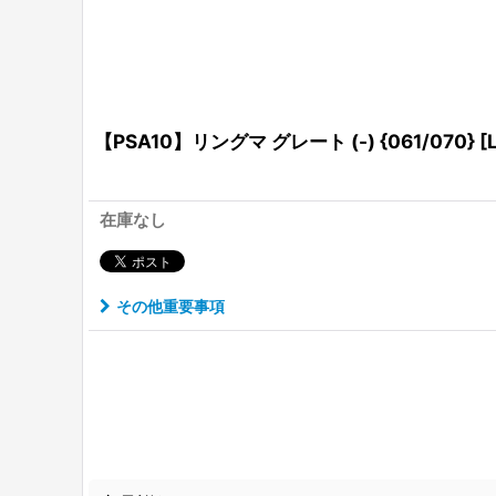
【PSA10】リングマ グレート (-) {061/070} [L
在庫なし
その他重要事項