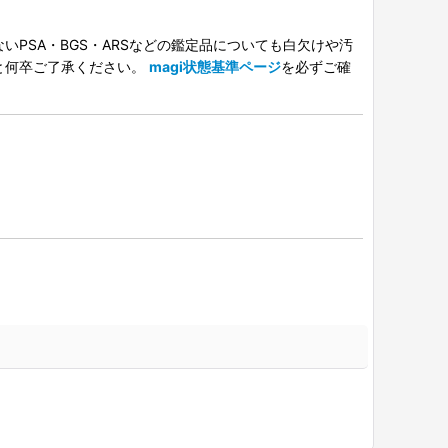
PSA・BGS・ARSなどの鑑定品についても白欠けや汚
と何卒ご了承ください。
magi状態基準ページ
を必ずご確