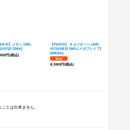
SA10】メロン (SR)
【PSA10】 キョジオーン (AR)
【PSA10】 
3/070} [S6H]
{070/063} [M1L/メガブレイブ]
(SR) {076/07
[MEGA]
800
円
(税込)
18,800
円
(税
6,580
円
(税込)
択することは出来ません。