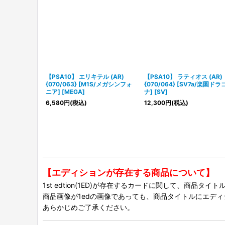
【PSA10】 エリキテル (AR)
【PSA10】 ラティオス (AR)
{070/063} [M1S/メガシンフォ
{070/064} [SV7a/楽園ドラ
ニア] [MEGA]
ナ] [SV]
6,580
円
(税込)
12,300
円
(税込)
【エディションが存在する商品について】
1st edtion(1ED)が存在するカードに関して、商品
商品画像が1edの画像であっても、商品タイトルにエデ
あらかじめご了承ください。