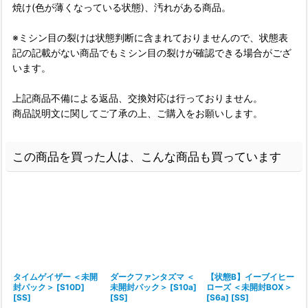
焼け(色が薄くなっている状態)、汚れがある商品。
※ミシン目の裂けは状態判断に含まれておりませんので、状態表
記の記載がない商品でもミシン目の裂けが確認できる場合がござ
います。
上記商品不備による返品、交換対応は行っておりません。
商品説明文に関してご了承の上、ご購入をお願いします。
この商品を買った人は、こんな商品も買っています
タイムゲイザー ＜未開
ダークファンタズマ ＜
【状態B】イーブイヒー
封パック＞ [S10D]
未開封パック＞ [S10a]
ローズ ＜未開封BOX＞
[SS]
[SS]
[S6a] [SS]
[