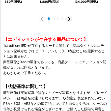
680
円
(税込)
1,880
円
(税込)
134,000
円
(税込)
4
【エディションが存在する商品について】
1st edtion(1ED)が存在するカードに関して、商品タイトルにエディ
ション記載がなければ1ED、アンリミ(1ED表記なし)を選択するこ
とは出来ません。
商品画像が1edの画像であっても、商品タイトルにエディション記
載がなければ同様となります。
あらかじめご了承ください。
【状態基準に関して】
商品画像は実物写真ではなくイメージ写真となりますが、グレード
やカードは商品名の通りとなります。 状態難と表記されていない
PSA・BGS・ARSなどの鑑定品についても白欠けや汚れ、ケースの
傷等が見受けられる場合がございます。 ご購入した段階で同意し