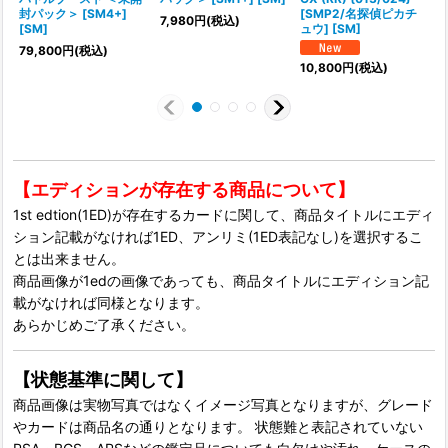
封パック＞ [SM4+]
[SMP2/名探偵ピカチ
7,980
円
(税込)
[SM]
ュウ] [SM]
7
79,800
円
(税込)
10,800
円
(税込)
【エディションが存在する商品について】
1st edtion(1ED)が存在するカードに関して、商品タイトルにエディ
ション記載がなければ1ED、アンリミ(1ED表記なし)を選択するこ
とは出来ません。
商品画像が1edの画像であっても、商品タイトルにエディション記
載がなければ同様となります。
あらかじめご了承ください。
【状態基準に関して】
商品画像は実物写真ではなくイメージ写真となりますが、グレード
やカードは商品名の通りとなります。 状態難と表記されていない