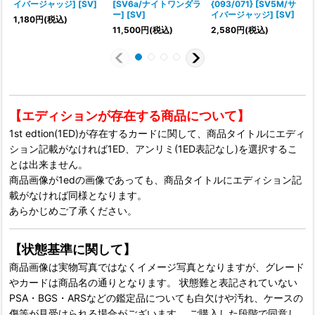
イバージャッジ] [SV]
[SV6a/ナイトワンダラ
{093/071} [SV5M/サ
ー] [SV]
イバージャッジ] [SV]
1,180
円
(税込)
11,500
円
(税込)
2,580
円
(税込)
6
【エディションが存在する商品について】
1st edtion(1ED)が存在するカードに関して、商品タイトルにエディ
ション記載がなければ1ED、アンリミ(1ED表記なし)を選択するこ
とは出来ません。
商品画像が1edの画像であっても、商品タイトルにエディション記
載がなければ同様となります。
あらかじめご了承ください。
【状態基準に関して】
商品画像は実物写真ではなくイメージ写真となりますが、グレード
やカードは商品名の通りとなります。 状態難と表記されていない
PSA・BGS・ARSなどの鑑定品についても白欠けや汚れ、ケースの
傷等が見受けられる場合がございます。 ご購入した段階で同意し