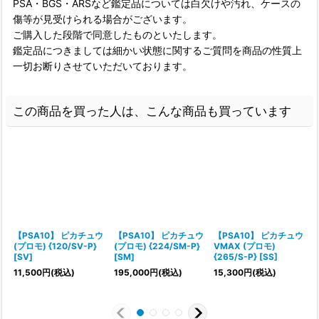
PSA・BGS・ARSなど鑑定品については白欠けや汚れ、ケースの
傷等が見受けられる場合がございます。
ご購入した段階で同意したものといたします。
鑑定品につきましては細かい状態に関するご質問を商品の性質上
一切お断りさせていただいております。
この商品を買った人は、こんな商品も買っています
【PSA10】 ピカチュウ
【PSA10】 ピカチュウ
【PSA10】 ピカチュウ
(プロモ) {120/SV-P}
(プロモ) {224/SM-P}
VMAX (プロモ)
(
[SV]
[SM]
{265/S-P} [SS]
11,500
円
(税込)
195,000
円
(税込)
15,300
円
(税込)