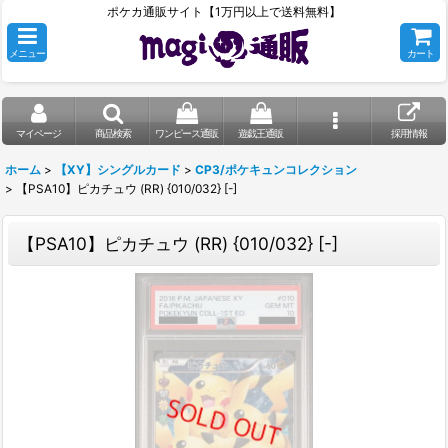
ポケカ通販サイト【1万円以上で送料無料】
メニュー
カート
マイページ
商品検索
ワンピース通販
遊戯王通販
採用情報
ホーム
>
【XY】シングルカード
>
CP3/ポケキュンコレクション
>
【PSA10】ピカチュウ (RR) {010/032} [-]
【PSA10】ピカチュウ (RR) {010/032} [-]