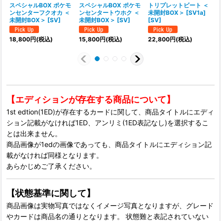
スペシャルBOX ポケモ
スペシャルBOX ポケモ
トリプレットビート ＜
ンセンターフクオカ ＜
ンセンタートウホク ＜
未開封BOX＞ [SV1a]
未開封BOX＞ [SV]
未開封BOX＞ [SV]
[SV]
1
18,800
円
(税込)
15,800
円
(税込)
22,800
円
(税込)
【エディションが存在する商品について】
1st edtion(1ED)が存在するカードに関して、商品タイトルにエディ
ション記載がなければ1ED、アンリミ(1ED表記なし)を選択するこ
とは出来ません。
商品画像が1edの画像であっても、商品タイトルにエディション記
載がなければ同様となります。
あらかじめご了承ください。
【状態基準に関して】
商品画像は実物写真ではなくイメージ写真となりますが、グレード
やカードは商品名の通りとなります。 状態難と表記されていない