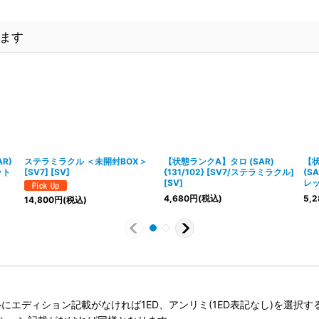
ます
R)
ステラミラクル ＜未開封BOX＞
【状態ランクA】タロ (SAR)
【状
ット
[SV7] [SV]
{131/102} [SV7/ステラミラクル]
(SA
[SV]
レッ
4,680
円
(税込)
5,2
14,800
円
(税込)
タイトルにエディション記載がなければ1ED、アンリミ(1ED表記なし)を選