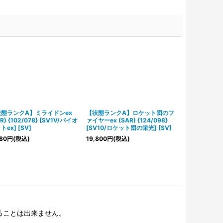
態ランクA】ミライドンex
【状態ランクA】ロケット団のフ
フリーザー (AR)
R) {102/078} [SV1V/バイオ
ァイヤーex (SAR) {124/098}
[SV9/バトル
トex] [SV]
[SV10/ロケット団の栄光] [SV]
1,580
円
(税込
80
円
(税込)
19,800
円
(税込)
択することは出来ません。