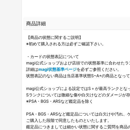
商品詳細
【商品の状態に関するご説明】
※初めて購入される方は必ずご確認下さい。
・カードの状態表記について
magi公式ショップおよび店頭での状態基準に合わせた
詳細は
magi状態基準ページ
を必ずご参照ください。
状態表記のない商品は当店基準状態S~A+の商品となっ
magi公式ショップによる設定ではS＋が最高ランクとな
Sランクについては微細な傷や白欠けなどのダメージが
※PSA・BGS・ARSなど鑑定品を除く
PSA・BGS・ARSなど鑑定品については白欠けや汚れ
ご購入した段階で同意したものといたします。
鑑定品につきましては細かい状態に関するご質問を商品