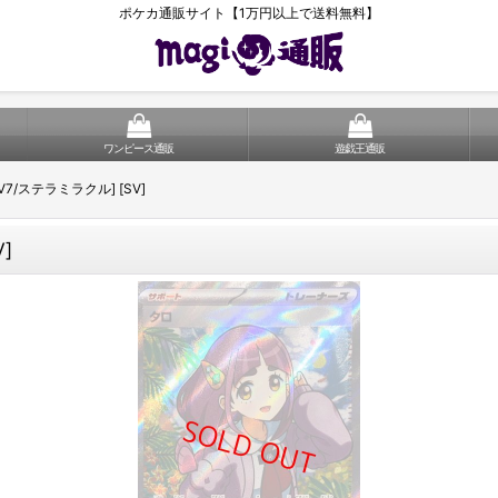
ポケカ通販サイト【1万円以上で送料無料】
ワンピース通販
遊戯王通販
 [SV7/ステラミラクル] [SV]
V]