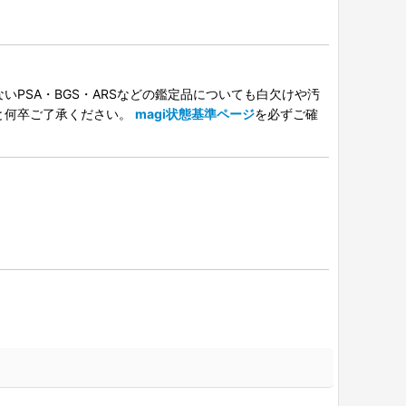
PSA・BGS・ARSなどの鑑定品についても白欠けや汚
と何卒ご了承ください。
magi状態基準ページ
を必ずご確