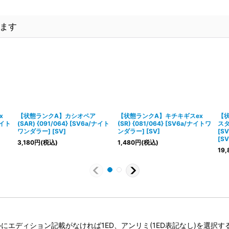
ます
x
【状態ランクA】カシオペア
【状態ランクA】キチキギスex
【状
ナイト
(SAR) {091/064} [SV6a/ナイト
(SR) {081/064} [SV6a/ナイトワ
スタ
ワンダラー] [SV]
ンダラー] [SV]
[S
[SV
3,180
円
(税込)
1,480
円
(税込)
19,
タイトルにエディション記載がなければ1ED、アンリミ(1ED表記なし)を選