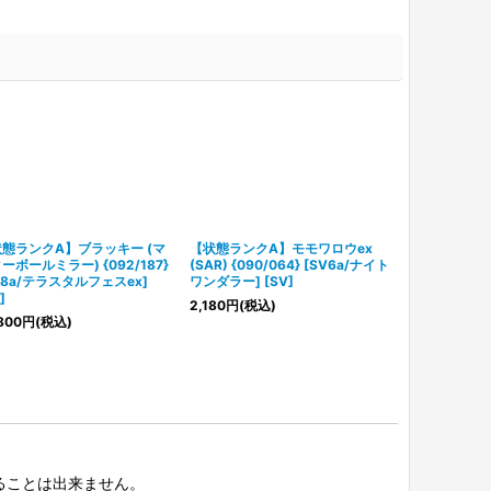
態ランクA】ブラッキー (マ
【状態ランクA】モモワロウex
【状態ランクA】
ーボールミラー) {092/187}
(SAR) {090/064} [SV6a/ナイト
{208/165}
V8a/テラスタルフェスex]
ワンダラー] [SV]
ド151] [SV]
]
2,180
円
(税込)
15,800
円
(税
800
円
(税込)
択することは出来ません。