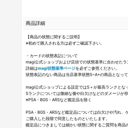
商品詳細
【商品の状態に関するご説明】
※初めて購入される方は必ずご確認下さい。
・カードの状態表記について
magi公式ショップおよび店頭での状態基準に合わせた
詳細は
magi状態基準ページ
を必ずご参照ください。
状態表記のない商品は当店基準状態S~A+の商品となっ
magi公式ショップによる設定ではS＋が最高ランクとな
Sランクについては微細な傷や白欠けなどのダメージが
※PSA・BGS・ARSなど鑑定品を除く
PSA・BGS・ARSなど鑑定品については白欠けや汚れ
ご購入した段階で同意したものといたします。
鑑定品につきましては細かい状態に関するご質問を商品