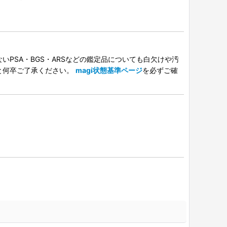
PSA・BGS・ARSなどの鑑定品についても白欠けや汚
と何卒ご了承ください。
magi状態基準ページ
を必ずご確