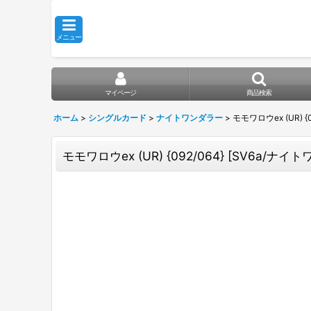
メニュー
マイページ
商品検索
ホーム
>
シングルカード
>
ナイトワンダラー
>
モモワロウex (UR) {
モモワロウex (UR) {092/064} [SV6a/ナイト