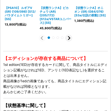
【PSA10】 ルギアV
【状態ランクA】ピカ
【状態ランクA】オニ
(SR) {109/098} [S12/
チュウ (AR)
オン (SR) {084/076}
パラダイムトリガー]
{205/172}
[S3a/伝説の鼓動] [SS]
{
[SS]
[S12a/VSTARユニバー
1,380
円
(税込)
ス] [SS]
ス
13,800
円
(税込)
45,800
円
(税込)
1
【エディションが存在する商品について】
1st edtion(1ED)が存在するカードに関して、商品タイトルにエディ
ション記載がなければ1ED、アンリミ(1ED表記なし)を選択するこ
とは出来ません。
商品画像が1edの画像であっても、商品タイトルにエディション記
載がなければ同様となります。
あらかじめご了承ください。
【状態基準に関して】