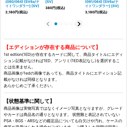
{090/064} [SV6a/ナ
[SV]
{091/064} [SV6a/ナ
イトワンダラー] [SV]
イトワンダラー] [SV]
フ
380
円
(税込)
2,180
円
(税込)
3,180
円
(税込)
1
【エディションが存在する商品について】
1st edtion(1ED)が存在するカードに関して、商品タイトルにエディ
ション記載がなければ1ED、アンリミ(1ED表記なし)を選択するこ
とは出来ません。
商品画像が1edの画像であっても、商品タイトルにエディション記
載がなければ同様となります。
あらかじめご了承ください。
【状態基準に関して】
商品画像は実物写真ではなくイメージ写真となりますが、グレード
やカードは商品名の通りとなります。 状態難と表記されていない
PSA・BGS・ARSなどの鑑定品についても白欠けや汚れ、ケースの
傷等が見受けられる場合がございます。 ご購入した段階で同意し