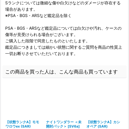
Sランクについては微細な傷や白欠けなどのダメージが存在する
場合があります。
※PSA・BGS・ARSなど鑑定品を除く
PSA・BGS・ARSなど鑑定品については白欠けや汚れ、ケースの
傷等が見受けられる場合がございます。
ご購入した段階で同意したものといたします。
鑑定品につきましては細かい状態に関するご質問を商品の性質上
一切お断りさせていただいております。
この商品を買った人は、こんな商品も買っています
【状態ランクA】モモ
ナイトワンダラー ＜未
【状態ランクA】カシ
ワロウex (SAR)
開封パック＞ [SV6a]
オペア (SAR)
e