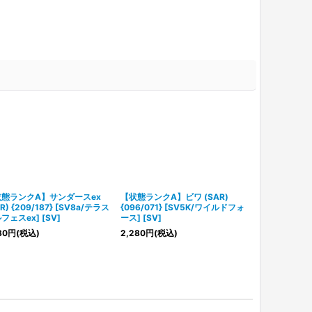
態ランクA】サンダースex
【状態ランクA】ビワ (SAR)
【状態ランクA
R) {209/187} [SV8a/テラス
{096/071} [SV5K/ワイルドフォ
(SAR) {212/
フェスex] [SV]
ース] [SV]
タルフェスex] 
80
円
(税込)
2,280
円
(税込)
15,800
円
(税