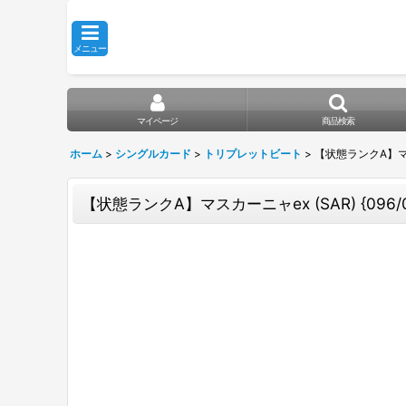
メニュー
マイページ
商品検索
ホーム
>
シングルカード
>
トリプレットビート
>
【状態ランクA】マスカー
【状態ランクA】マスカーニャex (SAR) {096/0