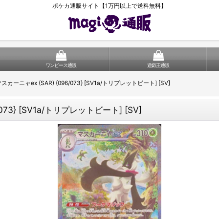
ポケカ通販サイト【1万円以上で送料無料】
ワンピース通販
遊戯王通販
ニャex (SAR) {096/073} [SV1a/トリプレットビート] [SV]
73} [SV1a/トリプレットビート] [SV]