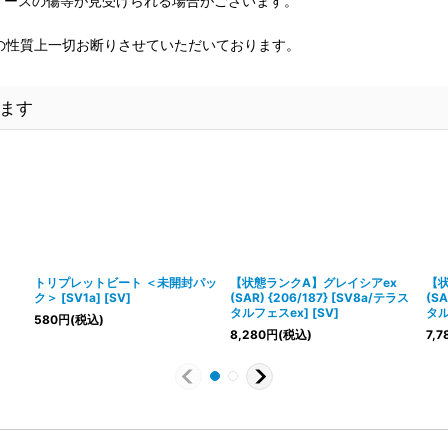
、ケースの傷等が見受けられる場合がございます。
の性質上一切お断りさせていただいております。
ます
トリプレットビート ＜未開封パッ
【状態ランクA】グレイシアex
【状
ク＞ [SV1a] [SV]
(SAR) {206/187} [SV8a/テラス
(SA
タルフェスex] [SV]
タル
580
円
(税込)
8,280
円
(税込)
7,7