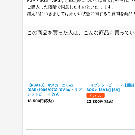
PSA・BGS・ARSなど鑑定品については白欠けや汚れ
ご購入した段階で同意したものといたします。
鑑定品につきましては細かい状態に関するご質問を商品
この商品を買った人は、こんな商品も買ってい
【PSA10】 マスカーニャex
トリプレットビート ＜未開封
(SAR) {096/073} [SV1a/トリプ
BOX＞ [SV1a] [SV]
レットビート] [SV]
18,500
円
(税込)
22,800
円
(税込)