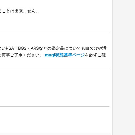
択することは出来ません。
PSA・BGS・ARSなどの鑑定品についても白欠けや汚
と何卒ご了承ください。
magi状態基準ページ
を必ずご確