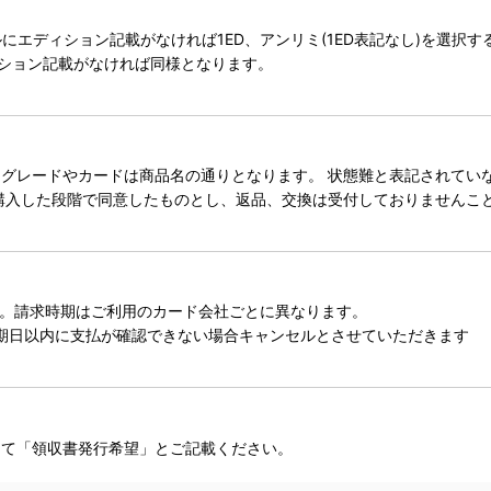
タイトルにエディション記載がなければ1ED、アンリミ(1ED表記なし)を選
ィション記載がなければ同様となります。
レードやカードは商品名の通りとなります。 状態難と表記されていない
購入した段階で同意したものとし、返品、交換は受付しておりませんこ
。請求時期はご利用のカード会社ごとに異なります。
期日以内に支払が確認できない場合キャンセルとさせていただきます
にて「領収書発行希望」とご記載ください。