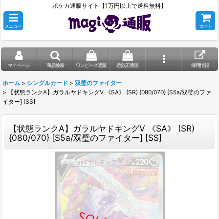
ポケカ通販サイト【1万円以上で送料無料】
メニュー
カート
マイページ
商品検索
ワンピース通販
遊戯王通販
採用情報
ホーム
>
シングルカード
>
双璧のファイター
>
【状態ランクA】ガラルヤドキングV 《SA》 (SR) {080/070} [S5a/双璧のファ
イター] [SS]
【状態ランクA】ガラルヤドキングV 《SA》 (SR)
{080/070} [S5a/双璧のファイター] [SS]