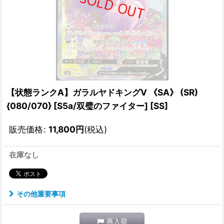
【状態ランクA】ガラルヤドキングV 《SA》 (SR)
{080/070} [S5a/双璧のファイター] [SS]
販売価格
:
11,800
円
(税込)
在庫なし
その他重要事項
再入荷