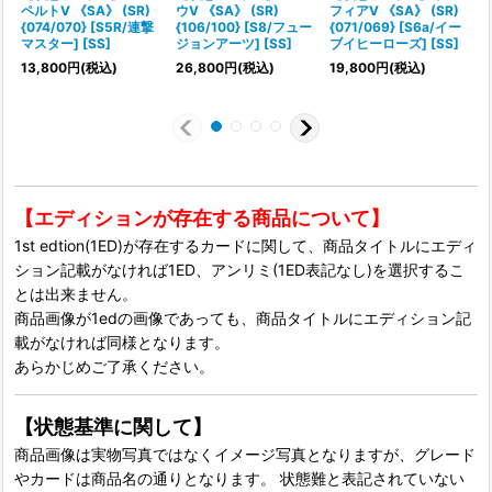
ペルトV 《SA》 (SR)
ウV 《SA》 (SR)
フィアV 《SA》 (SR)
{074/070} [S5R/連撃
{106/100} [S8/フュー
{071/069} [S6a/イー
マスター] [SS]
ジョンアーツ] [SS]
ブイヒーローズ] [SS]
{
13,800
円
(税込)
26,800
円
(税込)
19,800
円
(税込)
【エディションが存在する商品について】
1st edtion(1ED)が存在するカードに関して、商品タイトルにエディ
ション記載がなければ1ED、アンリミ(1ED表記なし)を選択するこ
とは出来ません。
商品画像が1edの画像であっても、商品タイトルにエディション記
載がなければ同様となります。
あらかじめご了承ください。
【状態基準に関して】
商品画像は実物写真ではなくイメージ写真となりますが、グレード
やカードは商品名の通りとなります。 状態難と表記されていない