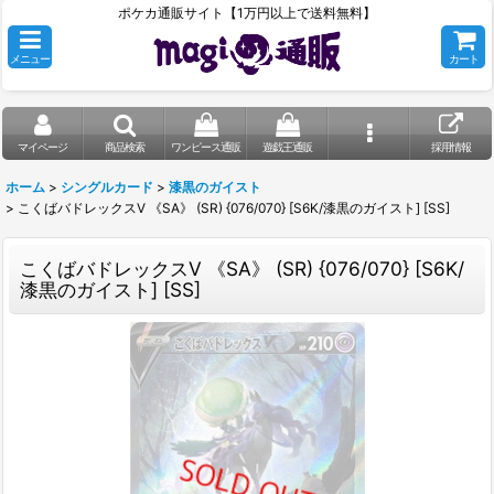
ポケカ通販サイト【1万円以上で送料無料】
メニュー
カート
マイページ
商品検索
ワンピース通販
遊戯王通販
採用情報
ホーム
>
シングルカード
>
漆黒のガイスト
>
こくばバドレックスV 《SA》 (SR) {076/070} [S6K/漆黒のガイスト] [SS]
こくばバドレックスV 《SA》 (SR) {076/070} [S6K/
漆黒のガイスト] [SS]