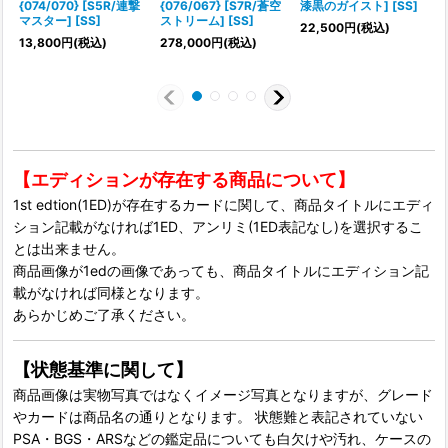
{074/070} [S5R/連撃
{076/067} [S7R/蒼空
漆黒のガイスト] [SS]
{
マスター] [SS]
ストリーム] [SS]
22,500
円
(税込)
1
13,800
円
(税込)
278,000
円
(税込)
【エディションが存在する商品について】
1st edtion(1ED)が存在するカードに関して、商品タイトルにエディ
ション記載がなければ1ED、アンリミ(1ED表記なし)を選択するこ
とは出来ません。
商品画像が1edの画像であっても、商品タイトルにエディション記
載がなければ同様となります。
あらかじめご了承ください。
【状態基準に関して】
商品画像は実物写真ではなくイメージ写真となりますが、グレード
やカードは商品名の通りとなります。 状態難と表記されていない
PSA・BGS・ARSなどの鑑定品についても白欠けや汚れ、ケースの