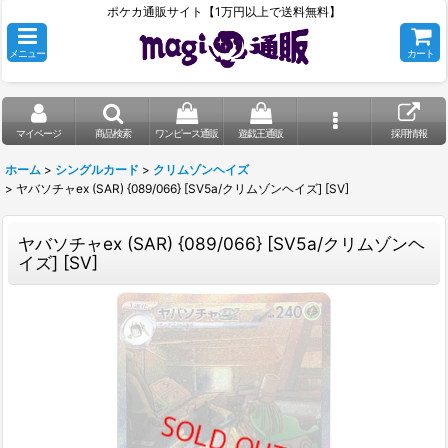
ポケカ通販サイト【1万円以上で送料無料】
メニュー
カート
マイページ
商品検索
ワンピース通販
遊戯王通販
採用情報
ホーム
>
シングルカード
>
クリムゾンヘイズ
>
ヤバソチャex (SAR) {089/066} [SV5a/クリムゾンヘイズ] [SV]
ヤバソチャex (SAR) {089/066} [SV5a/クリムゾンヘ
イズ] [SV]