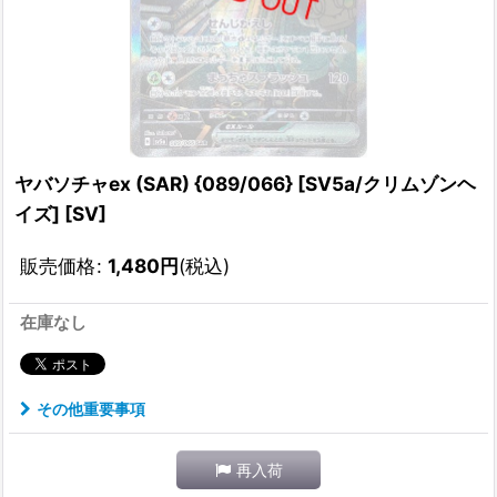
ヤバソチャex (SAR) {089/066} [SV5a/クリムゾンヘ
イズ] [SV]
販売価格
:
1,480
円
(税込)
在庫なし
その他重要事項
再入荷