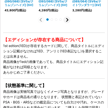
{090/066} [SV5a/ク
{093/066} [SV5a/ク
{089/064} [SV6a/ナ
{
リムゾンヘイズ] [SV]
リムゾンヘイズ] [SV]
イトワンダラー] [SV]
43,800
円
(税込)
4,280
円
(税込)
3,280
円
(税込)
【エディションが存在する商品について】
1st edtion(1ED)が存在するカードに関して、商品タイトルにエディ
ション記載がなければ1ED、アンリミ(1ED表記なし)を選択するこ
とは出来ません。
商品画像が1edの画像であっても、商品タイトルにエディション記
載がなければ同様となります。
あらかじめご了承ください。
【状態基準に関して】
商品画像は実物写真ではなくイメージ写真となりますが、グレード
やカードは商品名の通りとなります。 状態難と表記されていない
PSA・BGS・ARSなどの鑑定品についても白欠けや汚れ、ケースの
傷等が見受けられる場合がございます。 ご購入した段階で同意し