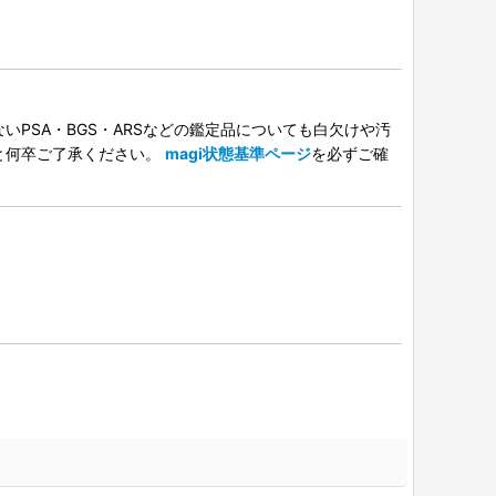
PSA・BGS・ARSなどの鑑定品についても白欠けや汚
と何卒ご了承ください。
magi状態基準ページ
を必ずご確