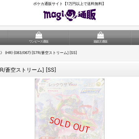
ポケカ通販サイト【1万円以上で送料無料】
ワンピース通販
遊戯王通販
HR) {083/067} [S7R/蒼空ストリーム] [SS]
S7R/蒼空ストリーム] [SS]