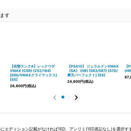
ます
【状態ランクA】レックウザ
【PSA10】 ジュラルドンVMAX
【P
VMAX (CSR) {252/184}
《SA》 (HR) {083/067} [S7D/
(HR
[S8b/VMAXクライマックス]
摩天パーフェクト] [SS]
67,
[SS]
24,800
円
(税込)
26,800
円
(税込)
タイトルにエディション記載がなければ1ED、アンリミ(1ED表記なし)を選