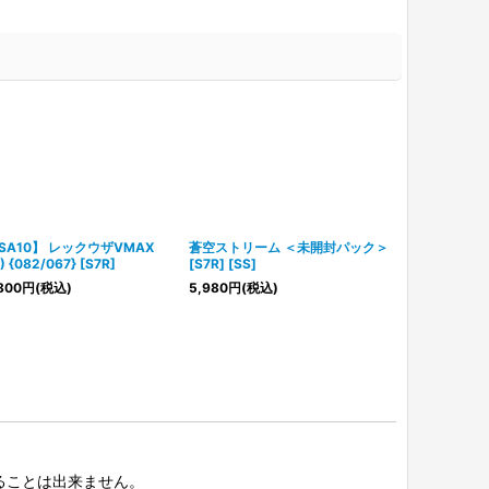
SA10】 レックウザVMAX
蒼空ストリーム ＜未開封パック＞
【状態ランク
) {082/067} [S7R]
[S7R] [SS]
《SA》 (SR) {
空ストリーム] 
800
円
(税込)
5,980
円
(税込)
69,500
円
(税
択することは出来ません。