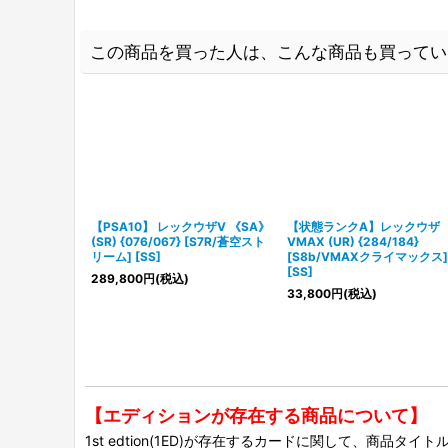
この商品を買った人は、こんな商品も買ってい
【PSA10】 レックウザV 《SA》
【状態ランクA】レックウザ
(SR) {076/067} [S7R/蒼空スト
VMAX (UR) {284/184}
リーム] [SS]
[S8b/VMAXクライマックス]
[SS]
289,800
円
(税込)
33,800
円
(税込)
【エディションが存在する商品について】
1st edtion(1ED)が存在するカードに関して、商品