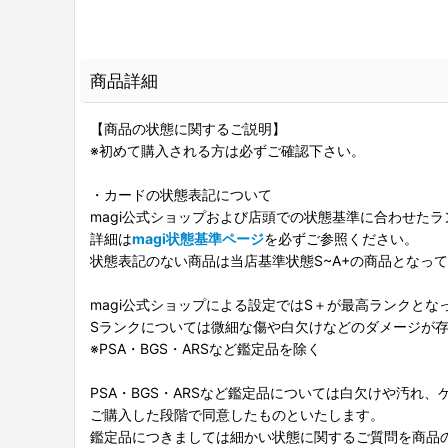
商品詳細
【商品の状態に関するご説明】
※初めて購入される方は必ずご確認下さい。
・カードの状態表記について
magi公式ショップおよび店頭での状態基準に合わせた
詳細は
magi状態基準ページ
を必ずご参照ください。
状態表記のない商品は当店基準状態S~A+の商品となっ
magi公式ショップによる設定ではS＋が最高ランクとな
Sランクについては微細な傷や白欠けなどのダメージが
※PSA・BGS・ARSなど鑑定品を除く
PSA・BGS・ARSなど鑑定品については白欠けや汚れ
ご購入した段階で同意したものといたします。
鑑定品につきましては細かい状態に関するご質問を商品