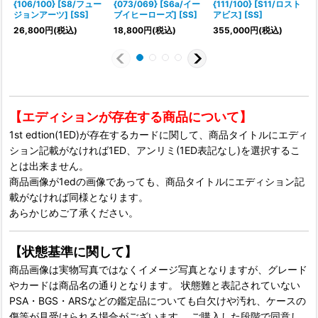
{106/100} [S8/フュー
{073/069} [S6a/イー
{111/100} [S11/ロスト
(
ジョンアーツ] [SS]
ブイヒーローズ] [SS]
アビス] [SS]
26,800
円
(税込)
18,800
円
(税込)
355,000
円
(税込)
【エディションが存在する商品について】
1st edtion(1ED)が存在するカードに関して、商品タイトルにエディ
ション記載がなければ1ED、アンリミ(1ED表記なし)を選択するこ
とは出来ません。
商品画像が1edの画像であっても、商品タイトルにエディション記
載がなければ同様となります。
あらかじめご了承ください。
【状態基準に関して】
商品画像は実物写真ではなくイメージ写真となりますが、グレード
やカードは商品名の通りとなります。 状態難と表記されていない
PSA・BGS・ARSなどの鑑定品についても白欠けや汚れ、ケースの
傷等が見受けられる場合がございます。 ご購入した段階で同意し