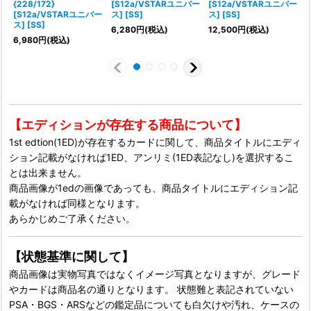
{228/172}
[S12a/VSTARユニバー
[S12a/VSTARユニバー
{
[S12a/VSTARユニバー
ス] [SS]
ス] [SS]
ス] [SS]
ス
6,280
円
(税込)
12,500
円
(税込)
6,980
円
(税込)
1
【エディションが存在する商品について】
1st edtion(1ED)が存在するカードに関して、商品タイトルにエディ
ション記載がなければ1ED、アンリミ(1ED表記なし)を選択するこ
とは出来ません。
商品画像が1edの画像であっても、商品タイトルにエディション記
載がなければ同様となります。
あらかじめご了承ください。
【状態基準に関して】
商品画像は実物写真ではなくイメージ写真となりますが、グレード
やカードは商品名の通りとなります。 状態難と表記されていない
PSA・BGS・ARSなどの鑑定品についても白欠けや汚れ、ケースの