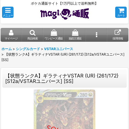
ポケカ通販サイト【1万円以上で送料無料】
メニュー
カート
マイページ
商品検索
ワンピース通販
遊戯王通販
採用情報
ホーム
>
シングルカード
>
VSTARユニバース
>
【状態ランクA】ギラティナVSTAR (UR) {261/172} [S12a/VSTARユニバース]
[SS]
【状態ランクA】ギラティナVSTAR (UR) {261/172}
[S12a/VSTARユニバース] [SS]