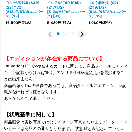
ウツーVSTAR (SAR)
イシアVSTAR (SAR)
イの仲間たち (SR)
{221/172}
{217/172}
{249/172}
{
[S12a/VSTARユニバー
[S12a/VSTARユニバー
[S12a/VSTARユニバー
ス] [SS]
ス] [SS]
ス] [SS]
ス
16,500
円
(税込)
5,480
円
(税込)
1,080
円
(税込)
【エディションが存在する商品について】
1st edtion(1ED)が存在するカードに関して、商品タイトルにエディ
ション記載がなければ1ED、アンリミ(1ED表記なし)を選択するこ
とは出来ません。
商品画像が1edの画像であっても、商品タイトルにエディション記
載がなければ同様となります。
あらかじめご了承ください。
【状態基準に関して】
商品画像は実物写真ではなくイメージ写真となりますが、グレード
やカードは商品名の通りとなります。 状態難と表記されていない