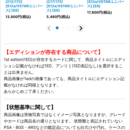
{212/172}
{217/172}
[S12a/VSTARユニバー
{
[S12a/VSTARユニバー
[S12a/VSTARユニバー
ス] [SS]
ス] [SS]
ス] [SS]
ス
17,800
円
(税込)
13,800
円
(税込)
5,480
円
(税込)
1
【エディションが存在する商品について】
1st edtion(1ED)が存在するカードに関して、商品タイトルにエディ
ション記載がなければ1ED、アンリミ(1ED表記なし)を選択するこ
とは出来ません。
商品画像が1edの画像であっても、商品タイトルにエディション記
載がなければ同様となります。
あらかじめご了承ください。
【状態基準に関して】
商品画像は実物写真ではなくイメージ写真となりますが、グレード
やカードは商品名の通りとなります。 状態難と表記されていない
PSA・BGS・ARSなどの鑑定品についても白欠けや汚れ、ケースの