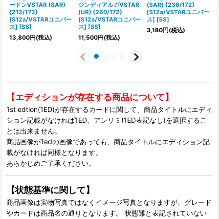
ードンVSTAR (SAR)
ジンディアルガVSTAR
(SAR) {236/172}
{212/172}
(UR) {260/172}
[S12a/VSTARユニバー
{
[S12a/VSTARユニバー
[S12a/VSTARユニバー
ス] [SS]
ス] [SS]
ス] [SS]
ス
3,180
円
(税込)
13,800
円
(税込)
11,500
円
(税込)
【エディションが存在する商品について】
1st edtion(1ED)が存在するカードに関して、商品タイトルにエディ
ション記載がなければ1ED、アンリミ(1ED表記なし)を選択するこ
とは出来ません。
商品画像が1edの画像であっても、商品タイトルにエディション記
載がなければ同様となります。
あらかじめご了承ください。
【状態基準に関して】
商品画像は実物写真ではなくイメージ写真となりますが、グレード
やカードは商品名の通りとなります。 状態難と表記されていない