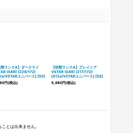
状態ランクA】ダークライ
【状態ランクA】グレイシア
【ARS10】 リ
AR (SAR) {228/172}
VSTAR (SAR) {217/172}
{211/172} 
12a/VSTARユニバース] [SS]
[S12a/VSTARユニバース] [SS]
ース] [SS]
80
円
(税込)
5,480
円
(税込)
20,800
円
(税
択することは出来ません。