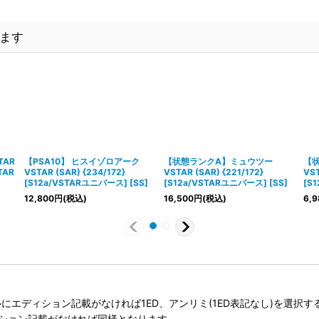
ます
AR
【PSA10】 ヒスイゾロアーク
【状態ランクA】ミュウツー
【
TAR
VSTAR (SAR) {234/172}
VSTAR (SAR) {221/172}
VST
[S12a/VSTARユニバース] [SS]
[S12a/VSTARユニバース] [SS]
[S
12,800
円
(税込)
16,500
円
(税込)
6,9
タイトルにエディション記載がなければ1ED、アンリミ(1ED表記なし)を選
ィション記載がなければ同様となります。