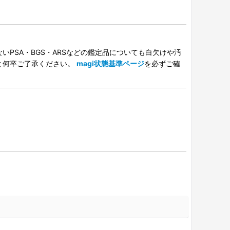
PSA・BGS・ARSなどの鑑定品についても白欠けや汚
と何卒ご了承ください。
magi状態基準ページ
を必ずご確