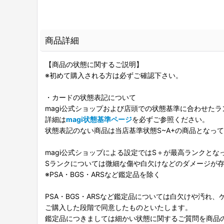
商品詳細
【商品の状態に関するご説明】
※初めて購入される方は必ずご確認下さい。
・カードの状態表記について
magi公式ショップおよび店頭での状態基準に合わせた
詳細は
magi状態基準ページ
を必ずご参照ください。
状態表記のない商品は当店基準状態S~A+の商品となっ
magi公式ショップによる設定ではS＋が最高ランクとな
Sランクについては微細な傷や白欠けなどのダメージが
※PSA・BGS・ARSなど鑑定品を除く
PSA・BGS・ARSなど鑑定品については白欠けや汚れ
ご購入した段階で同意したものといたします。
鑑定品につきましては細かい状態に関するご質問を商品