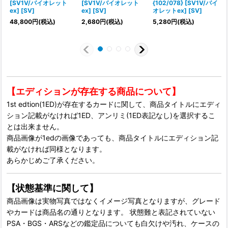
[SV1V/バイオレット
[SV1V/バイオレット
{102/078} [SV1V/バイ
ex] [SV]
ex] [SV]
オレットex] [SV]
48,800
円
(税込)
2,680
円
(税込)
5,280
円
(税込)
5
【エディションが存在する商品について】
1st edtion(1ED)が存在するカードに関して、商品タイトルにエディ
ション記載がなければ1ED、アンリミ(1ED表記なし)を選択するこ
とは出来ません。
商品画像が1edの画像であっても、商品タイトルにエディション記
載がなければ同様となります。
あらかじめご了承ください。
【状態基準に関して】
商品画像は実物写真ではなくイメージ写真となりますが、グレード
やカードは商品名の通りとなります。 状態難と表記されていない
PSA・BGS・ARSなどの鑑定品についても白欠けや汚れ、ケースの