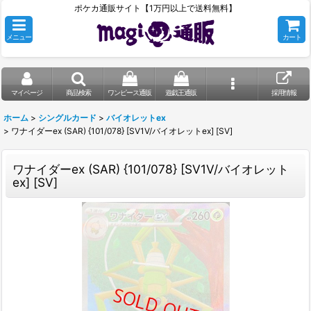
ポケカ通販サイト【1万円以上で送料無料】
メニュー
カート
マイページ
商品検索
ワンピース通販
遊戯王通販
採用情報
ホーム
>
シングルカード
>
バイオレットex
>
ワナイダーex (SAR) {101/078} [SV1V/バイオレットex] [SV]
ワナイダーex (SAR) {101/078} [SV1V/バイオレット
ex] [SV]