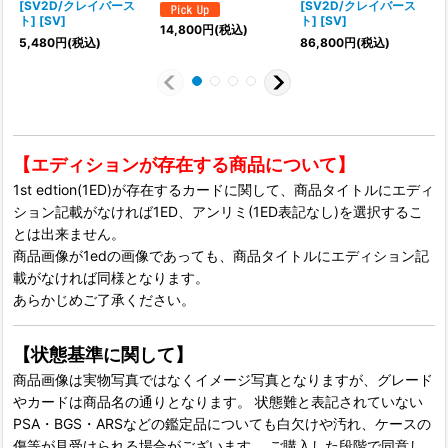
[SV2D/クレイバース
[SV2D/クレイバース
ト] [SV]
ト] [SV]
ト
14,800
円
(税込)
5,480
円
(税込)
86,800
円
(税込)
【エディションが存在する商品について】
1st edtion(1ED)が存在するカードに関して、商品タイトルにエディ
ション記載がなければ1ED、アンリミ(1ED表記なし)を選択するこ
とは出来ません。
商品画像が1edの画像であっても、商品タイトルにエディション記
載がなければ同様となります。
あらかじめご了承ください。
【状態基準に関して】
商品画像は実物写真ではなくイメージ写真となりますが、グレード
やカードは商品名の通りとなります。 状態難と表記されていない
PSA・BGS・ARSなどの鑑定品についても白欠けや汚れ、ケースの
傷等が見受けられる場合がございます。 ご購入した段階で同意し