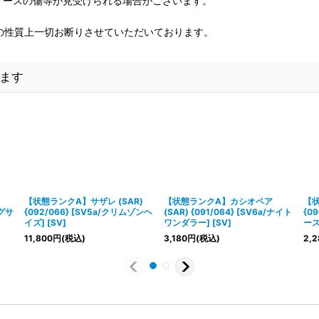
、ケースの傷等が見受けられる場合がございます。
の性質上一切お断りさせていただいております。
ます
【状態ランクA】サザレ (SAR)
【状態ランクA】カシオペア
【状
ングサ
{092/066} [SV5a/クリムゾンヘ
(SAR) {091/064} [SV6a/ナイト
{0
イズ] [SV]
ワンダラー] [SV]
ース]
11,800
円
(税込)
3,180
円
(税込)
2,2