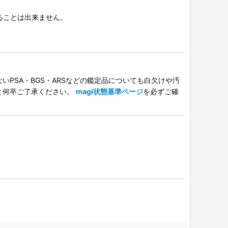
択することは出来ません。
PSA・BGS・ARSなどの鑑定品についても白欠けや汚
と何卒ご了承ください。
magi状態基準ページ
を必ずご確