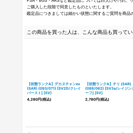
PSA・BGS・ARSなど鑑定品については白欠けや汚れ
ご購入した段階で同意したものといたします。
鑑定品につきましては細かい状態に関するご質問を商品
この商品を買った人は、こんな商品も買ってい
【状態ランクA】デカヌチャンex
【状態ランクA】チリ (SAR)
(SAR) {093/071} [SV2D/クレイ
{088/062} [SV3a/レイジ
バースト] [SV]
ーフ] [SV]
4,280
円
(税込)
2,780
円
(税込)