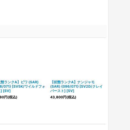
態ランクA】ビワ (SAR)
【状態ランクA】ナンジャモ
【状態ランクA
96/071} [SV5K/ワイルドフォ
(SAR) {096/071} [SV2D/クレイ
(SAR) {095
 [SV]
バースト] [SV]
ドフォース] [S
80
円
(税込)
43,800
円
(税込)
5,780
円
(税込