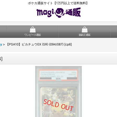
ポケカ通販サイト【1万円以上で送料無料】
ワンピース通販
遊戯王通販
ry
>
【PSA10】ピカチュウEX (SR) {094/087} [cp6]
]