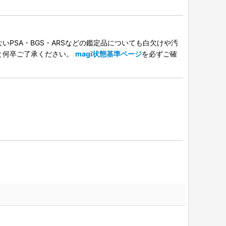
PSA・BGS・ARSなどの鑑定品についても白欠けや汚
と何卒ご了承ください。
magi状態基準ページ
を必ずご確