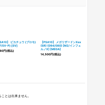
SA10】 ピカチュウ (プロモ)
【PSA10】 メガリザードンXex
【PSA10】
7/SV-P} [SV]
(SR) {094/080} [M2/インフェ
GX (SR) {09
ルノX] [MEGA]
クルツイン] [
80
円
(税込)
14,500
円
(税込)
112,000
円
(税
択することは出来ません。