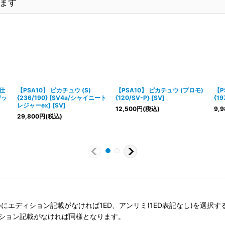
ます
R仕
【PSA10】 ピカチュウ (S)
【PSA10】 ピカチュウ (プロモ)
【P
デッ
{236/190} [SV4a/シャイニート
{120/SV-P} [SV]
{19
レジャーex] [SV]
12,500
円
(税込)
9,9
29,800
円
(税込)
タイトルにエディション記載がなければ1ED、アンリミ(1ED表記なし)を選
ィション記載がなければ同様となります。