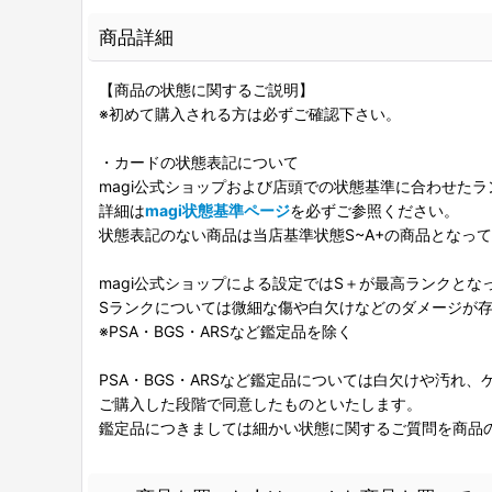
商品詳細
【商品の状態に関するご説明】
※初めて購入される方は必ずご確認下さい。
・カードの状態表記について
magi公式ショップおよび店頭での状態基準に合わせた
詳細は
magi状態基準ページ
を必ずご参照ください。
状態表記のない商品は当店基準状態S~A+の商品となっ
magi公式ショップによる設定ではS＋が最高ランクとな
Sランクについては微細な傷や白欠けなどのダメージが
※PSA・BGS・ARSなど鑑定品を除く
PSA・BGS・ARSなど鑑定品については白欠けや汚れ
ご購入した段階で同意したものといたします。
鑑定品につきましては細かい状態に関するご質問を商品