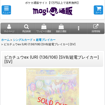
ポケカ通販サイト【1万円以上で送料無料】
メニュー
カート
マイページ
商品検索
ワンピース通販
遊戯王通販
採用情報
ホーム
>
シングルカード
>
超電ブレイカー
>
ピカチュウex (UR) {136/106} [SV8/超電ブレイカー] [SV]
ピカチュウex (UR) {136/106} [SV8/超電ブレイカー]
[SV]