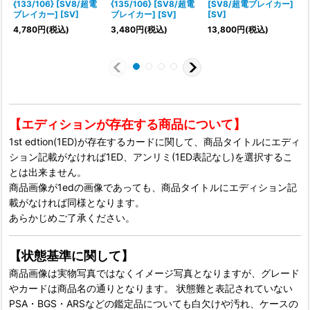
{133/106} [SV8/超電
{135/106} [SV8/超電
[SV8/超電ブレイカー]
1
ブレイカー] [SV]
ブレイカー] [SV]
[SV]
4,780
円
(税込)
3,480
円
(税込)
13,800
円
(税込)
【エディションが存在する商品について】
1st edtion(1ED)が存在するカードに関して、商品タイトルにエディ
ション記載がなければ1ED、アンリミ(1ED表記なし)を選択するこ
とは出来ません。
商品画像が1edの画像であっても、商品タイトルにエディション記
載がなければ同様となります。
あらかじめご了承ください。
【状態基準に関して】
商品画像は実物写真ではなくイメージ写真となりますが、グレード
やカードは商品名の通りとなります。 状態難と表記されていない
PSA・BGS・ARSなどの鑑定品についても白欠けや汚れ、ケースの