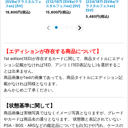
[SV8a/テラスタルフェ
{212/187} [SV8a/テラ
{224/187} [SV8a/テ
{
スex] [SV]
スタルフェスex] [SV]
ラスタルフェスex]
[SV]
[
19,800
円
(税込)
15,800
円
(税込)
5,480
円
(税込)
7
【エディションが存在する商品について】
1st edtion(1ED)が存在するカードに関して、商品タイトルにエディ
ション記載がなければ1ED、アンリミ(1ED表記なし)を選択するこ
とは出来ません。
商品画像が1edの画像であっても、商品タイトルにエディション記
載がなければ同様となります。
あらかじめご了承ください。
【状態基準に関して】
商品画像は実物写真ではなくイメージ写真となりますが、グレード
やカードは商品名の通りとなります。 状態難と表記されていない
PSA・BGS・ARSなどの鑑定品についても白欠けや汚れ、ケースの