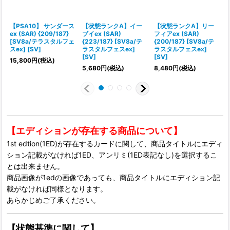
【PSA10】 サンダース
【状態ランクA】イー
【状態ランクA】リー
ex (SAR) {209/187}
ブイex (SAR)
フィアex (SAR)
[SV8a/テラスタルフェ
{223/187} [SV8a/テ
{200/187} [SV8a/テ
{
スex] [SV]
ラスタルフェスex]
ラスタルフェスex]
[SV]
[SV]
15,800
円
(税込)
5,680
円
(税込)
8,480
円
(税込)
【エディションが存在する商品について】
1st edtion(1ED)が存在するカードに関して、商品タイトルにエディ
ション記載がなければ1ED、アンリミ(1ED表記なし)を選択するこ
とは出来ません。
商品画像が1edの画像であっても、商品タイトルにエディション記
載がなければ同様となります。
あらかじめご了承ください。
【状態基準に関して】