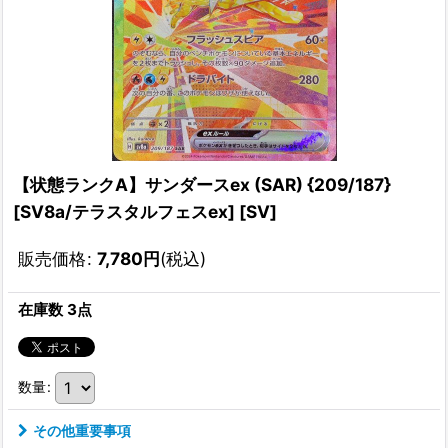
【状態ランクA】サンダースex (SAR) {209/187}
[SV8a/テラスタルフェスex] [SV]
販売価格
:
7,780
円
(税込)
在庫数 3点
数量
:
その他重要事項