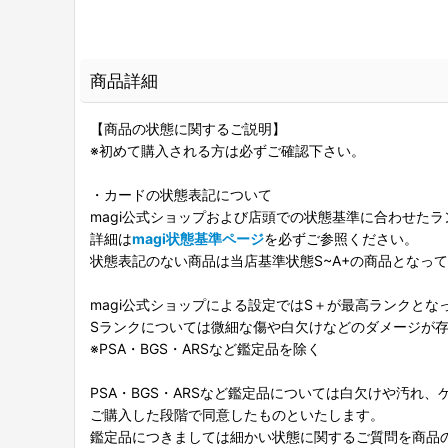
商品詳細
【商品の状態に関するご説明】
※初めて購入される方は必ずご確認下さい。
・カードの状態表記について
magi公式ショップおよび店頭での状態基準に合わせた
詳細は
magi状態基準ページ
を必ずご参照ください。
状態表記のない商品は当店基準状態S~A+の商品となっ
magi公式ショップによる設定ではS＋が最高ランクとな
Sランクについては微細な傷や白欠けなどのダメージが
※PSA・BGS・ARSなど鑑定品を除く
PSA・BGS・ARSなど鑑定品については白欠けや汚れ
ご購入した段階で同意したものといたします。
鑑定品につきましては細かい状態に関するご質問を商品