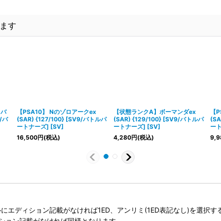
ます
ラバ
【PSA10】 Nのゾロアークex
【状態ランクA】ボーマンダex
【P
9/バ
(SAR) {127/100} [SV9/バトルパ
(SAR) {129/100} [SV9/バトルパ
(SA
ートナーズ] [SV]
ートナーズ] [SV]
ート
16,500
円
(税込)
4,280
円
(税込)
9,9
タイトルにエディション記載がなければ1ED、アンリミ(1ED表記なし)を選
ィション記載がなければ同様となります。