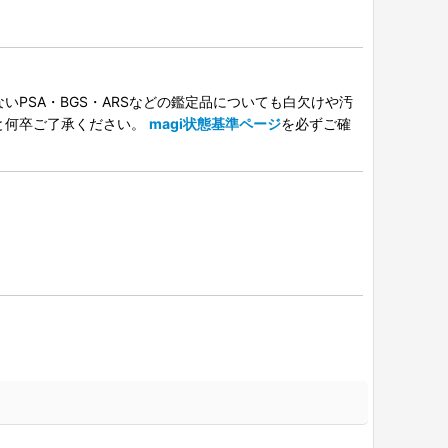
PSA・BGS・ARSなどの鑑定品についても白欠けや汚
と何卒ご了承ください。
magi状態基準ページ
を必ずご確