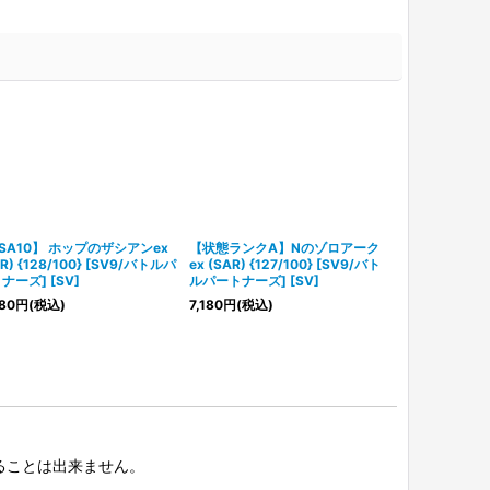
SA10】 ホップのザシアンex
【状態ランクA】Nのゾロアーク
ナンジャモのタ
R) {128/100} [SV9/バトルパ
ex (SAR) {127/100} [SV9/バト
{104/100}
ナーズ] [SV]
ルパートナーズ] [SV]
ーズ] [SV]
80
円
(税込)
7,180
円
(税込)
780
円
(税込)
択することは出来ません。