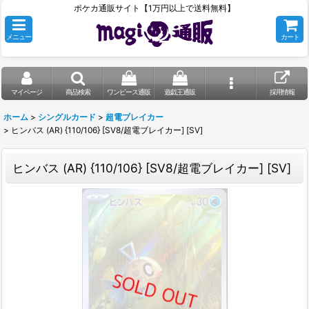
ポケカ通販サイト【1万円以上で送料無料】
メニュー
カート
マイページ
商品検索
ワンピース通販
遊戯王通販
採用情報
ホーム
>
シングルカード
>
超電ブレイカー
>
ヒンバス (AR) {110/106} [SV8/超電ブレイカー] [SV]
ヒンバス (AR) {110/106} [SV8/超電ブレイカー] [SV]