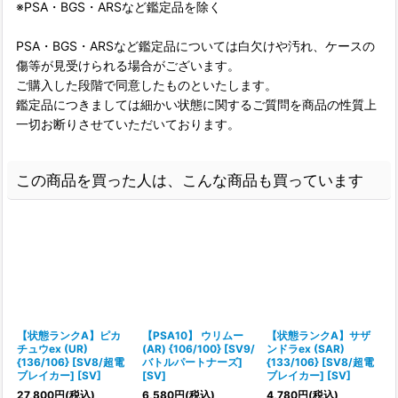
※PSA・BGS・ARSなど鑑定品を除く
PSA・BGS・ARSなど鑑定品については白欠けや汚れ、ケースの
傷等が見受けられる場合がございます。
ご購入した段階で同意したものといたします。
鑑定品につきましては細かい状態に関するご質問を商品の性質上
一切お断りさせていただいております。
この商品を買った人は、こんな商品も買っています
【状態ランクA】ピカ
【PSA10】 ウリムー
【状態ランクA】サザ
チュウex (UR)
(AR) {106/100} [SV9/
ンドラex (SAR)
{136/106} [SV8/超電
バトルパートナーズ]
{133/106} [SV8/超電
ブレイカー] [SV]
[SV]
ブレイカー] [SV]
27,800
円
(税込)
6,580
円
(税込)
4,780
円
(税込)