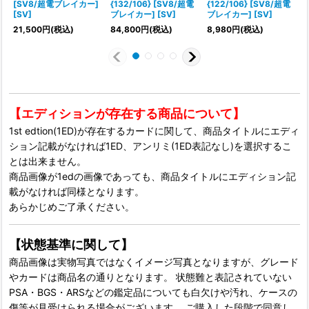
[SV8/超電ブレイカー]
{132/106} [SV8/超電
{122/106} [SV8/超電
[SV]
ブレイカー] [SV]
ブレイカー] [SV]
21,500
円
(税込)
84,800
円
(税込)
8,980
円
(税込)
4
【エディションが存在する商品について】
1st edtion(1ED)が存在するカードに関して、商品タイトルにエディ
ション記載がなければ1ED、アンリミ(1ED表記なし)を選択するこ
とは出来ません。
商品画像が1edの画像であっても、商品タイトルにエディション記
載がなければ同様となります。
あらかじめご了承ください。
【状態基準に関して】
商品画像は実物写真ではなくイメージ写真となりますが、グレード
やカードは商品名の通りとなります。 状態難と表記されていない
PSA・BGS・ARSなどの鑑定品についても白欠けや汚れ、ケースの
傷等が見受けられる場合がございます。 ご購入した段階で同意し