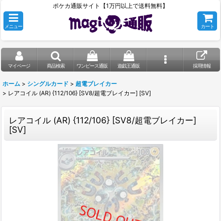
ポケカ通販サイト【1万円以上で送料無料】
メニュー
カート
マイページ
商品検索
ワンピース通販
遊戯王通販
採用情報
ホーム
>
シングルカード
>
超電ブレイカー
>
レアコイル (AR) {112/106} [SV8/超電ブレイカー] [SV]
レアコイル (AR) {112/106} [SV8/超電ブレイカー]
[SV]