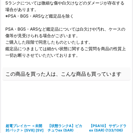
Sランクについては微細な傷や白欠けなどのダメージが存在する
場合があります。
※PSA・BGS・ARSなど鑑定品を除く
PSA・BGS・ARSなど鑑定品については白欠けや汚れ、ケースの
傷等が見受けられる場合がございます。
ご購入した段階で同意したものといたします。
鑑定品につきましては細かい状態に関するご質問を商品の性質上
一切お断りさせていただいております。
この商品を買った人は、こんな商品も買っています
超電ブレイカー ＜未開
【状態ランクA】ピカ
【PSA10】 サザンドラ
封パック＞ [SV8] [SV]
チュウex (SAR)
ex (SAR) {133/106}
e