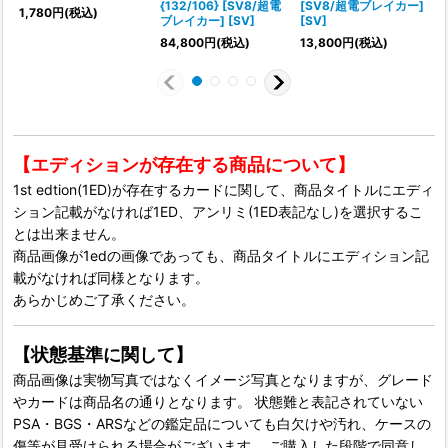
{132/106} [SV8/超電
[SV8/超電ブレイカー]
1,780
円
(税込)
ブレイカー] [SV]
[SV]
[
84,800
円
(税込)
13,800
円
(税込)
2
【エディションが存在する商品について】
1st edtion(1ED)が存在するカードに関して、商品タイトルにエディ
ション記載がなければ1ED、アンリミ(1ED表記なし)を選択するこ
とは出来ません。
商品画像が1edの画像であっても、商品タイトルにエディション記
載がなければ同様となります。
あらかじめご了承ください。
【状態基準に関して】
商品画像は実物写真ではなくイメージ写真となりますが、グレード
やカードは商品名の通りとなります。 状態難と表記されていない
PSA・BGS・ARSなどの鑑定品についても白欠けや汚れ、ケースの
傷等が見受けられる場合がございます。 ご購入した段階で同意し