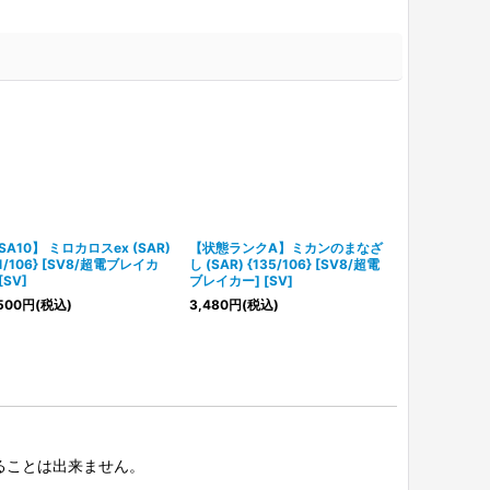
SA10】 ミロカロスex (SAR)
【状態ランクA】ミカンのまなざ
超電ブレイカ
31/106} [SV8/超電ブレイカ
し (SAR) {135/106} [SV8/超電
[SV8] [SV]
[SV]
ブレイカー] [SV]
1,780
円
(税込)
500
円
(税込)
3,480
円
(税込)
択することは出来ません。