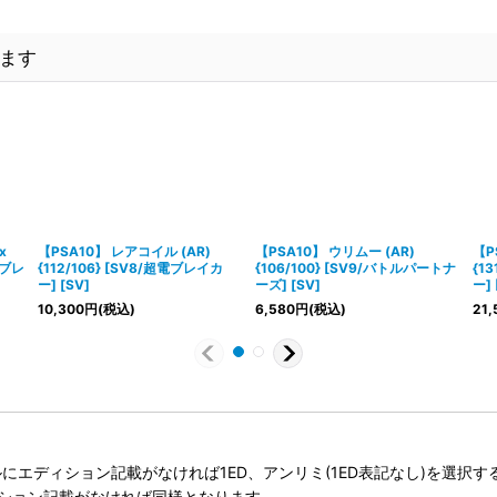
ます
x
【PSA10】 レアコイル (AR)
【PSA10】 ウリムー (AR)
【P
電ブレ
{112/106} [SV8/超電ブレイカ
{106/100} [SV9/バトルパートナ
{1
ー] [SV]
ーズ] [SV]
ー] 
10,300
円
(税込)
6,580
円
(税込)
21,
タイトルにエディション記載がなければ1ED、アンリミ(1ED表記なし)を選
ィション記載がなければ同様となります。