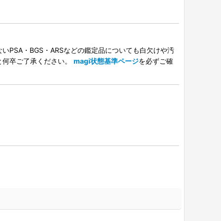
PSA・BGS・ARSなどの鑑定品についても白欠けや汚
と何卒ご了承ください。
magi状態基準ページ
を必ずご確