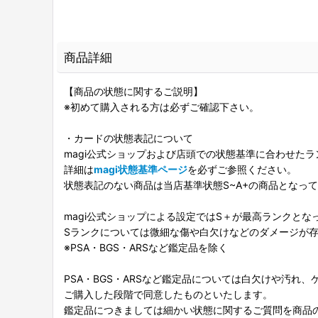
商品詳細
【商品の状態に関するご説明】
※初めて購入される方は必ずご確認下さい。
・カードの状態表記について
magi公式ショップおよび店頭での状態基準に合わせた
詳細は
magi状態基準ページ
を必ずご参照ください。
状態表記のない商品は当店基準状態S~A+の商品となっ
magi公式ショップによる設定ではS＋が最高ランクとな
Sランクについては微細な傷や白欠けなどのダメージが
※PSA・BGS・ARSなど鑑定品を除く
PSA・BGS・ARSなど鑑定品については白欠けや汚れ
ご購入した段階で同意したものといたします。
鑑定品につきましては細かい状態に関するご質問を商品