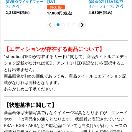
[SV5K/ワイルドフォー
[SV]
{094/071} [SV5K/ワ
{
ス] [SV]
イルドフォース] [SV]
2,280
円
(税込)
4,680
円
(税込)
17,800
円
(税込)
【エディションが存在する商品について】
1st edtion(1ED)が存在するカードに関して、商品タイトルにエディ
ション記載がなければ1ED、アンリミ(1ED表記なし)を選択するこ
とは出来ません。
商品画像が1edの画像であっても、商品タイトルにエディション記
載がなければ同様となります。
あらかじめご了承ください。
【状態基準に関して】
商品画像は実物写真ではなくイメージ写真となりますが、グレード
やカードは商品名の通りとなります。 状態難と表記されていない
PSA・BGS・ARSなどの鑑定品についても白欠けや汚れ、ケースの
傷等が見受けられる場合がございます。 ご購入した段階で同意し