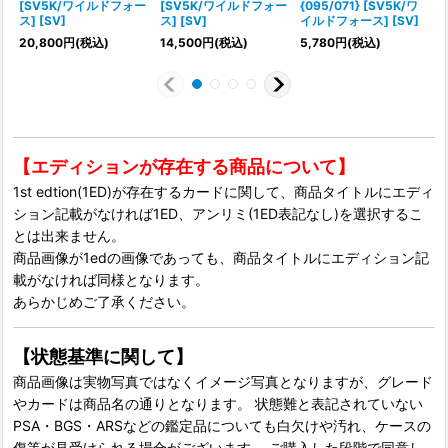
[SV5K/ワイルドフォー
[SV5K/ワイルドフォー
{095/071} [SV5K/ワ
{
ス] [SV]
ス] [SV]
イルドフォース] [SV]
20,800
円
(税込)
14,500
円
(税込)
5,780
円
(税込)
【エディションが存在する商品について】
1st edtion(1ED)が存在するカードに関して、商品タイトルにエディ
ション記載がなければ1ED、アンリミ(1ED表記なし)を選択するこ
とは出来ません。
商品画像が1edの画像であっても、商品タイトルにエディション記
載がなければ同様となります。
あらかじめご了承ください。
【状態基準に関して】
商品画像は実物写真ではなくイメージ写真となりますが、グレード
やカードは商品名の通りとなります。 状態難と表記されていない
PSA・BGS・ARSなどの鑑定品についても白欠けや汚れ、ケースの
傷等が見受けられる場合がございます。 ご購入した段階で同意し