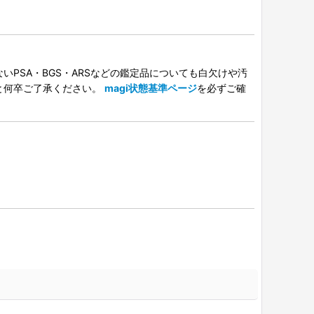
PSA・BGS・ARSなどの鑑定品についても白欠けや汚
と何卒ご了承ください。
magi状態基準ページ
を必ずご確