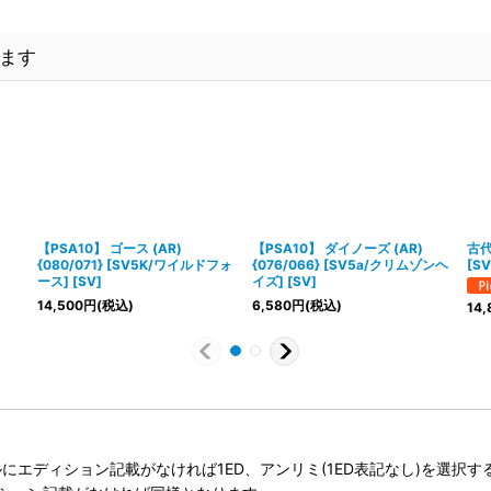
ます
【PSA10】 ゴース (AR)
【PSA10】 ダイノーズ (AR)
古代
{080/071} [SV5K/ワイルドフォ
{076/066} [SV5a/クリムゾンヘ
[SV
ース] [SV]
イズ] [SV]
14,500
円
(税込)
6,580
円
(税込)
14,
タイトルにエディション記載がなければ1ED、アンリミ(1ED表記なし)を選