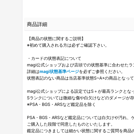
商品詳細
【商品の状態に関するご説明】
※初めて購入される方は必ずご確認下さい。
・カードの状態表記について
magi公式ショップおよび店頭での状態基準に合わせた
詳細は
magi状態基準ページ
を必ずご参照ください。
状態表記のない商品は当店基準状態S~A+の商品となっ
magi公式ショップによる設定ではS＋が最高ランクとな
Sランクについては微細な傷や白欠けなどのダメージが
※PSA・BGS・ARSなど鑑定品を除く
PSA・BGS・ARSなど鑑定品については白欠けや汚れ
ご購入した段階で同意したものといたします。
鑑定品につきましては細かい状態に関するご質問を商品