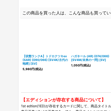
この商品を買った人は、こんな商品も買ってい
【状態ランクA】トドロクツキex
ハガネール (AR) {074/066}
(SAR) {090/066} [SV4K/古代の
[SV4M/未来の一閃] [SV]
咆哮] [SV]
1,050
円
(税込)
5,980
円
(税込)
【エディションが存在する商品について】
1st edtion(1ED)が存在するカードに関して、商品