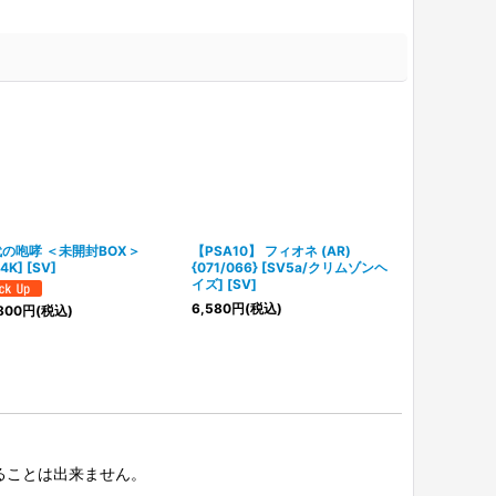
の咆哮 ＜未開封BOX＞
【PSA10】 フィオネ (AR)
【PSA10】 ラ
4K] [SV]
{071/066} [SV5a/クリムゾンヘ
{074/066}
イズ] [SV]
イズ] [SV]
6,580
円
(税込)
6,580
円
(税込
800
円
(税込)
択することは出来ません。