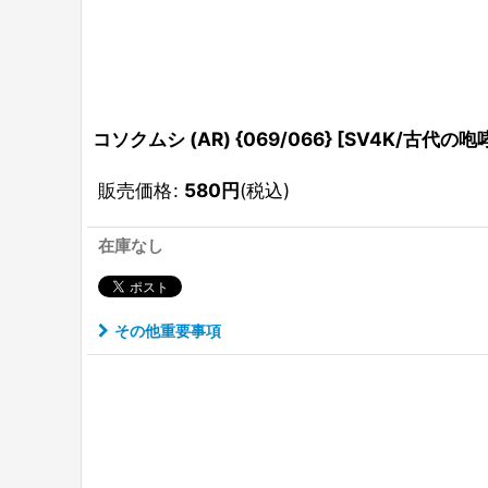
コソクムシ (AR) {069/066} [SV4K/古代の咆哮
販売価格
:
580
円
(税込)
在庫なし
その他重要事項