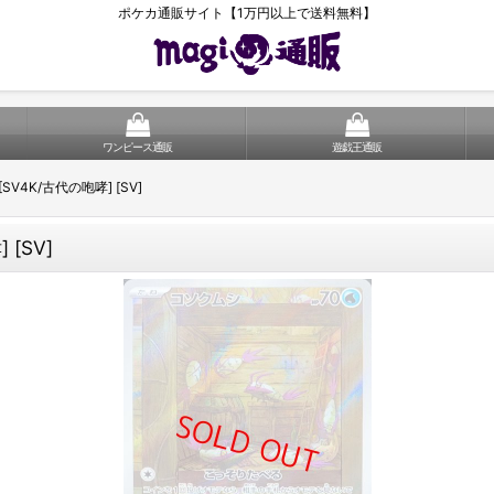
ポケカ通販サイト【1万円以上で送料無料】
ワンピース通販
遊戯王通販
 [SV4K/古代の咆哮] [SV]
 [SV]