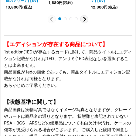
風のアリーナ] [SV]
ナ] [SV]
ズ
1,580
円
(税込)
13,800
円
(税込)
12,300
円
(税込)
【エディションが存在する商品について】
1st edtion(1ED)が存在するカードに関して、商品タイトルにエディ
ション記載がなければ1ED、アンリミ(1ED表記なし)を選択するこ
とは出来ません。
商品画像が1edの画像であっても、商品タイトルにエディション記
載がなければ同様となります。
あらかじめご了承ください。
【状態基準に関して】
商品画像は実物写真ではなくイメージ写真となりますが、グレード
やカードは商品名の通りとなります。 状態難と表記されていない
PSA・BGS・ARSなどの鑑定品についても白欠けや汚れ、ケースの
傷等が見受けられる場合がございます。 ご購入した段階で同意し