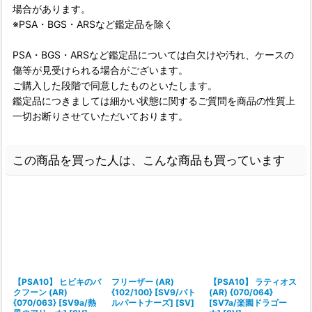
場合があります。
※PSA・BGS・ARSなど鑑定品を除く
PSA・BGS・ARSなど鑑定品については白欠けや汚れ、ケースの
傷等が見受けられる場合がございます。
ご購入した段階で同意したものといたします。
鑑定品につきましては細かい状態に関するご質問を商品の性質上
一切お断りさせていただいております。
この商品を買った人は、こんな商品も買っています
【PSA10】 ヒビキのバ
フリーザー (AR)
【PSA10】 ラティオス
クフーン (AR)
{102/100} [SV9/バト
(AR) {070/064}
(
{070/063} [SV9a/熱
ルパートナーズ] [SV]
[SV7a/楽園ドラゴー