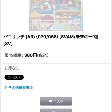
バニリッチ (AR) {070/066} [SV4M/未来の一閃]
[SV]
販売価格
:
380
円
(税込)
在庫なし
その他重要事項
再入荷