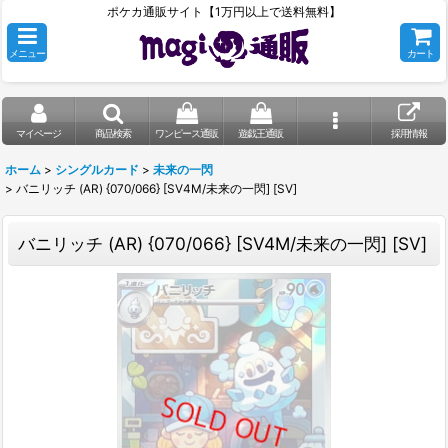
ポケカ通販サイト【1万円以上で送料無料】
メニュー
カート
マイページ
商品検索
ワンピース通販
遊戯王通販
採用情報
ホーム
>
シングルカード
>
未来の一閃
>
バニリッチ (AR) {070/066} [SV4M/未来の一閃] [SV]
バニリッチ (AR) {070/066} [SV4M/未来の一閃] [SV]